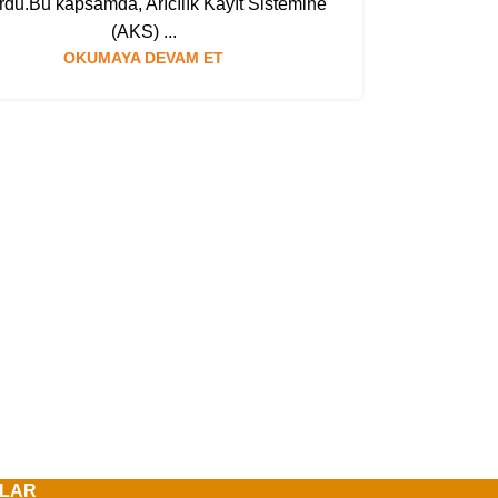
rdu.Bu kapsamda, Arıcılık Kayıt Sistemine
(AKS) ...
OKUMAYA DEVAM ET
LAR