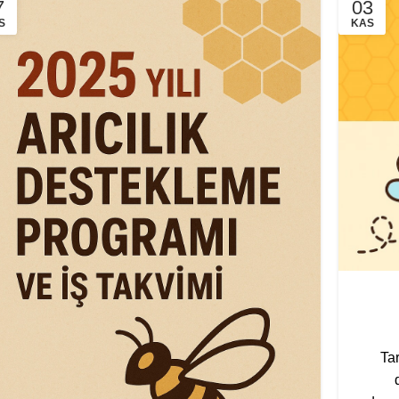
7
03
S
KAS
Tar