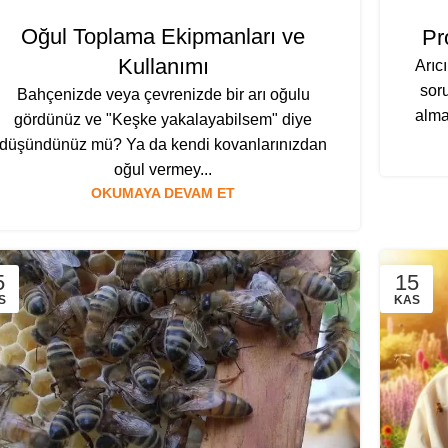
Oğul Toplama Ekipmanları ve
Pr
Kullanımı
Arıc
sor
Bahçenizde veya çevrenizde bir arı oğulu
alma
gördünüz ve "Keşke yakalayabilsem" diye
düşündünüz mü? Ya da kendi kovanlarınızdan
oğul vermey...
OKUMAYA DEVAM ET
5
15
S
KAS