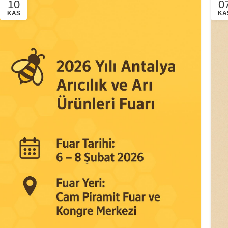
10
0
KAS
KA