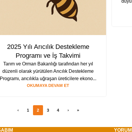
duyu
2025 Yılı Arıcılık Destekleme
Programı ve İş Takvimi
Tarım ve Orman Bakanlığı tarafından her yıl
düzenli olarak yürütülen Arıcılık Destekleme
Programı, arıcılıkla uğraşan üreticilere ekono...
OKUMAYA DEVAM ET
‹
1
2
3
4
›
»
SABIM
YORUM