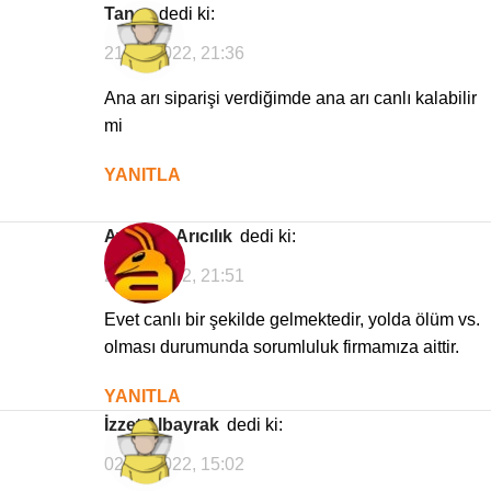
Taner
dedi ki:
21/05/2022, 21:36
Ana arı siparişi verdiğimde ana arı canlı kalabilir
mi
YANITLA
Avrasya Arıcılık
dedi ki:
22/05/2022, 21:51
Evet canlı bir şekilde gelmektedir, yolda ölüm vs.
olması durumunda sorumluluk firmamıza aittir.
YANITLA
İzzet Albayrak
dedi ki:
02/01/2022, 15:02