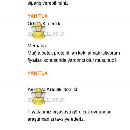
sipariş verebilirsiniz.
YANITLA
Orhan K
dedi ki:
29/09/2022, 08:17
Merhaba
Muğla petek proteinli arı keki almak istiyorum
fiyatları konusunda yardımcı olur musunuz?
YANITLA
Avrasya Arıcılık
dedi ki:
29/09/2022, 08:29
Fiyatlarımız piyasaya göre çok uygundur
araştırmanızı tavsiye ederiz.