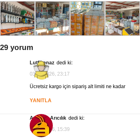
29 yorum
lutfikenaz
dedi ki:
03/02/2026, 23:17
Ücretsiz kargo için sipariş alt limiti ne kadar
YANITLA
Avrasya Arıcılık
dedi ki:
04/02/2026, 15:39