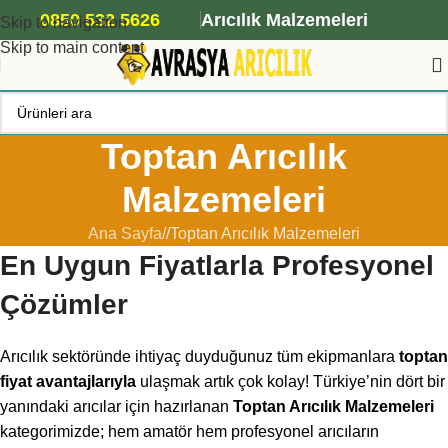
ANA ARI SİPARİŞİ İÇİN TIKLAYIN
0850 532 5626
Arıcılık Malzemeleri
Skip to navigation
Skip to main content
Toptan Arıcılık
Malzemeleri
Ana Sayfa
/
Toptan Arıcılık Malzemeleri
En Uygun Fiyatlarla Profesyonel
Çözümler
Arıcılık sektöründe ihtiyaç duyduğunuz tüm ekipmanlara
toptan
fiyat avantajlarıyla
ulaşmak artık çok kolay! Türkiye’nin dört bir
yanındaki arıcılar için hazırlanan
Toptan Arıcılık Malzemeleri
kategorimizde; hem amatör hem profesyonel arıcıların