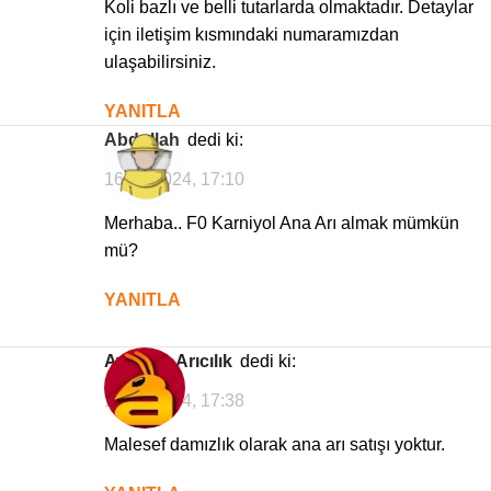
Koli bazlı ve belli tutarlarda olmaktadır. Detaylar
için iletişim kısmındaki numaramızdan
ulaşabilirsiniz.
YANITLA
Abdullah
dedi ki:
16/01/2024, 17:10
Merhaba.. F0 Karniyol Ana Arı almak mümkün
mü?
YANITLA
Avrasya Arıcılık
dedi ki:
16/01/2024, 17:38
Malesef damızlık olarak ana arı satışı yoktur.