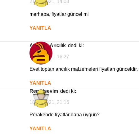
21/06/2021, 14:03
merhaba, fiyatlar güncel mi
YANITLA
Avrasya Arıcılık
dedi ki:
21/06/2021, 16:27
Evet toptan arıcılık malzemeleri fiyatları günceldir.
YANITLA
remzisevim
dedi ki:
18/03/2021, 21:16
Perakende fiyatlar daha uygun?
YANITLA