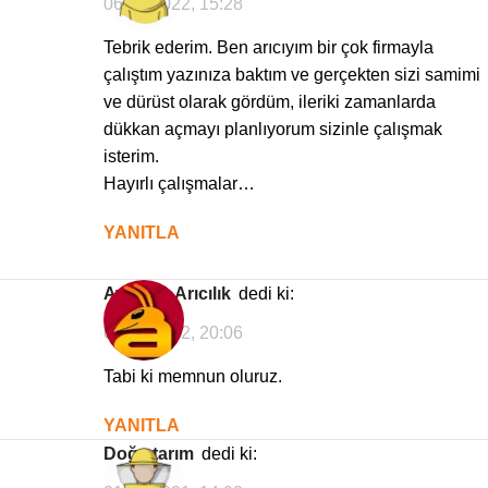
06/01/2022, 15:28
Tebrik ederim. Ben arıcıyım bir çok firmayla
çalıştım yazınıza baktım ve gerçekten sizi samimi
ve dürüst olarak gördüm, ileriki zamanlarda
dükkan açmayı planlıyorum sizinle çalışmak
isterim.
Hayırlı çalışmalar…
YANITLA
Avrasya Arıcılık
dedi ki:
06/01/2022, 20:06
Tabi ki memnun oluruz.
YANITLA
doğa tarım
dedi ki: