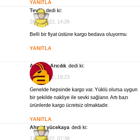
YANITLA
Tevfik
dedi ki:
28/09/2022, 14:26
Belli bir fiyat üstüne kargo bedava oluyormu
YANITLA
Avrasya Arıcılık
dedi ki:
28/09/2022, 19:23
Genelde hepsinde kargo var. Yüklü olursa uygun
bir şekilde nakliye ile sevki sağlanır. Artı bazı
ürünlerde kargo ücretsiz olmaktadır.
YANITLA
Ahmet yücekaya
dedi ki:
12/06/2022, 07:38