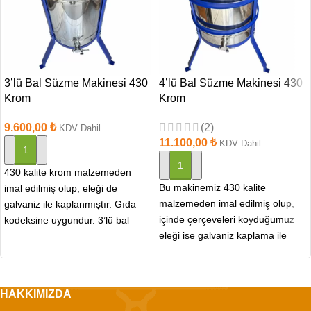
3’lü Bal Süzme Makinesi 430
4’lü Bal Süzme Makinesi 430
Krom
Krom
9.600,00
₺
(2)
KDV Dahil
11.100,00
₺
KDV Dahil
SEPETE EKLE
SEPETE EKLE
430 kalite krom malzemeden
Bu makinemiz 430 kalite
imal edilmiş olup, eleği de
malzemeden imal edilmiş olup,
galvaniz ile kaplanmıştır. Gıda
içinde çerçeveleri koyduğumuz
kodeksine uygundur. 3’lü bal
eleği ise galvaniz kaplama ile
süzme makinesi 430
yapılmıştır. Uzun ömürlü ve
HAKKIMIZDA