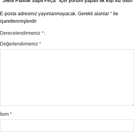
“Jiletli Plastik Saplı Fırça” için yorum yapan ilk kişi siz olun
E-posta adresiniz yayınlanmayacak.
Gerekli alanlar
*
ile
işaretlenmişlerdir
Derecelendirmeniz
*
Değerlendirmeniz
*
İsim
*