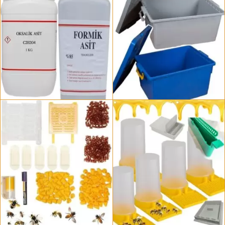
4 ürün
20 ürün
Bal Kutuları Ve Saklama
Arı İlaçları Ve Vitaminleri
Kapları
45 ürün
18 ürün