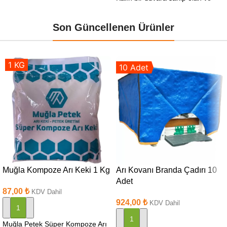
arıların petek duvarlarını
Son Güncellenen Ürünler
1 KG
10 Adet
Muğla Kompoze Arı Keki 1 Kg
Arı Kovanı Branda Çadırı 10
Adet
87,00
₺
KDV Dahil
924,00
₺
KDV Dahil
SEPETE EKLE
SEPETE EKLE
Muğla Petek Süper Kompoze Arı