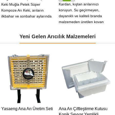
Kardan, kıştan arılarınızı
Keki Muğla Petek Süper
koruyun. Su geçirmeyen,
Kompoze Arı Keki, arıların
dayanıklı ve kaliteli branda
ilkbahar ve sonbahar aylarında
malzemeden üretilen kovan
ihtiyaç duyduğu besin
brandası (çadırı), güneş ve
yağmur ışınlarına karşı
Yeni Gelen Arıcılık Malzemeleri
Yasaeng Ana Arı Üretim Seti
Ana Arı Çiftleştirme Kutusu
Konik Seyyar Yemlikli