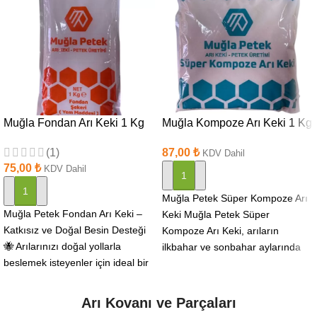
Muğla Fondan Arı Keki 1 Kg
Muğla Kompoze Arı Keki 1 Kg
(1)
87,00
₺
KDV Dahil
75,00
₺
KDV Dahil
SEPETE EKLE
SEPETE EKLE
Muğla Petek Süper Kompoze Arı
Muğla Petek Fondan Arı Keki –
Keki Muğla Petek Süper
Katkısız ve Doğal Besin Desteği
Kompoze Arı Keki, arıların
🐝 Arılarınızı doğal yollarla
ilkbahar ve sonbahar aylarında
beslemek isteyenler için ideal bir
ihtiyaç duyduğu besin
Arı Kovanı ve Parçaları