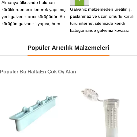
Almanya ülkesinde bulunan
Galvaniz malzemeden üretilmiş,
körüklerden esinlenerek yapılmış
paslanmaz ve uzun ömürlü körük
yerli galveniz arıcı körüğüdür. Bu
türü internet sitemizde kendi
körüğün galvanizli yapısı, hem
kategorisinde galveniz kovasız
aşınmaya karşı dirençli hem de
körük (vinlex) ismi ile
satılmaktadır.
Popüler Arıcılık Malzemeleri
Popüler Bu Hafta
En Çok Oy Alan