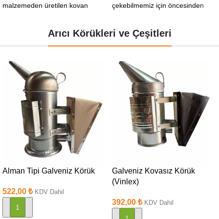
malzemeden üretilen kovan
çekebilmemiz için öncesinden
brandası (çadırı), güneş ve
telleri getirmemiz lazım.
yağmur ışınlarına karşı
Çerçeveye telleri
Arıcı Körükleri ve Çeşitleri
Alman Tipi Galveniz Körük
Galveniz Kovasız Körük
(Vinlex)
522,00
₺
KDV Dahil
392,00
₺
KDV Dahil
SEPETE EKLE
SEPETE EKLE