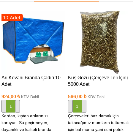
10 Adet
Arı Kovanı Branda Çadırı 10
Kuş Gözü (Çerçeve Teli İçin)
Adet
5000 Adet
924,00
₺
566,00
₺
KDV Dahil
KDV Dahil
SEPETE EKLE
SEPETE EKLE
Kardan, kıştan arılarınızı
Çerçeveleri hazırlamak için
koruyun. Su geçirmeyen,
takacağımız mumların tutturmak
dayanıklı ve kaliteli branda
için bal mumu yani suni petek