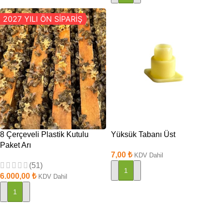
2027 YILI ÖN SİPARİŞ
8 Çerçeveli Plastik Kutulu
Yüksük Tabanı Üst
Paket Arı
7,00
₺
KDV Dahil
(51)
SEPETE EKLE
6.000,00
₺
KDV Dahil
SEPETE EKLE