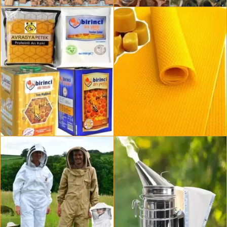
Ana Arı Ve Arı Satışı
Paket Arı Ve Satılık Arı
9 ürün
1 ürün
Arı Keki Ve Arı Yemi
Temel Petek Ve Bal Mumu
16 ürün
11 ürün