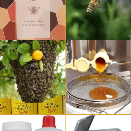
Arıcılık Kitapları Ve Yayınlar
Ballı Bitkiler
2 ürün
5 ürün
Oğul Yakalama Kremi Ve
Bal Süzme Makinesi Ve
Spreyleri
Parçaları