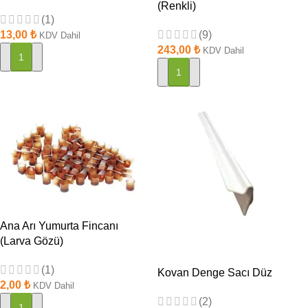
(Renkli)
(1)
13,00
₺
(9)
KDV Dahil
243,00
₺
KDV Dahil
SEPETE EKLE
SEPETE EKLE
Ana Arı Yumurta Fincanı
(Larva Gözü)
(1)
Kovan Denge Sacı Düz
2,00
₺
KDV Dahil
(2)
SEPETE EKLE