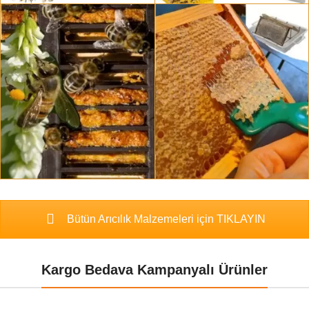
Arı Yemlikleri Ve
Ana Arı Malzemeleri
Şuruplukları
42 ürün
21 ürün
Propolis Ve Polen
Sır Alma Aletleri
Malzemeleri
6 ürün
Bütün Arıcılık Malzemeleri için TIKLAYIN
11 ürün
Kargo Bedava Kampanyalı Ürünler