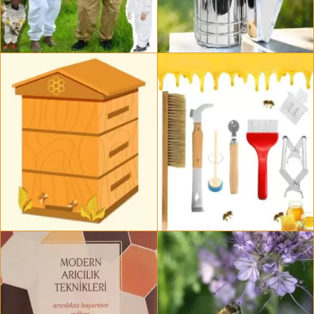
Arıcı Maskesi Ve Kıyafetleri
Arıcı Körükleri Ve Çeşitleri
19 ürün
17 ürün
Arı Kovanı Ve Parçaları
Temel Arıcılık Aletleri
80 ürün
37 ürün