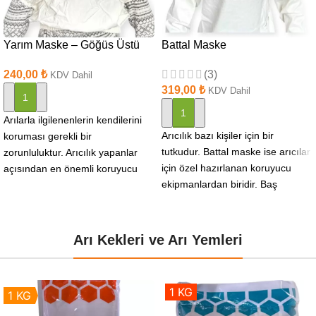
Yarım Maske – Göğüs Üstü
Battal Maske
240,00
₺
(3)
KDV Dahil
319,00
₺
KDV Dahil
SEPETE EKLE
SEPETE EKLE
Arılarla ilgilenenlerin kendilerini
Arıcılık bazı kişiler için bir
koruması gerekli bir
tutkudur. Battal maske ise arıcılar
zorunluluktur. Arıcılık yapanlar
için özel hazırlanan koruyucu
açısından en önemli koruyucu
ekipmanlardan biridir. Baş
ekipmanlar arasındadır. Arılarla
kısmından el bileklerine
ilgilenildiği sırada yüzün
korunması
Arı Kekleri ve Arı Yemleri
1 KG
1 KG