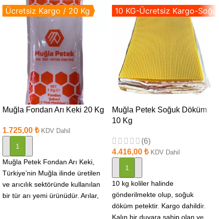
Ücretsiz Kargo / 20 Kg
10 KG-Ücretsiz Kargo-Soğu
Muğla Fondan Arı Keki 20 Kg
Muğla Petek Soğuk Döküm
10 Kg
1.725,00
₺
KDV Dahil
(6)
SEPETE EKLE
4.416,00
₺
KDV Dahil
Muğla Petek Fondan Arı Keki,
SEPETE EKLE
Türkiye’nin Muğla ilinde üretilen
10 kg koliler halinde
ve arıcılık sektöründe kullanılan
gönderilmekte olup, soğuk
bir tür arı yemi ürünüdür. Arılar,
döküm petektir. Kargo dahildir.
özellikle
Kalın bir duvara sahip olan ve