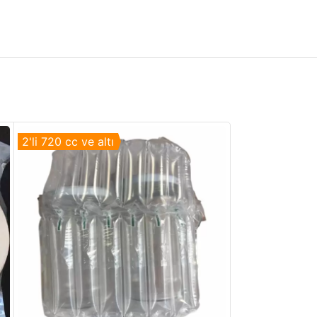
2'li 720 cc ve altı
425 -660 cc ar