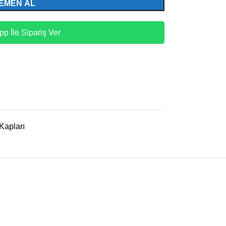
EMEN AL
p İle Sipariş Ver
Kapları