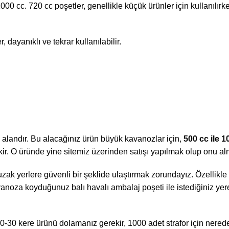
 1000 cc. 720 cc poşetler, genellikle küçük ürünler için kullanılı
, dayanıklı ve tekrar kullanılabilir.
y alandır. Bu alacağınız ürün büyük kavanozlar için,
500 cc ile 1
ir. O üründe yine sitemiz üzerinden satışı yapılmak olup onu al
 uzak yerlere güvenli bir şeklide ulaştırmak zorundayız. Özellikl
noza koyduğunuz balı havalı ambalaj poşeti ile istediğiniz yere
20-30 kere ürünü dolamanız gerekir, 1000 adet strafor için ner