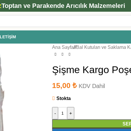
ANA ARI SİPARİŞİ İÇİN TIKLAYIN
z
Toptan ve Parakende Arıcılık Malzemeleri
İLETIŞIM
Ana Sayfa
/
Bal Kutuları ve Saklama K
Şişme Kargo Poşe
15,00
₺
KDV Dahil
Stokta
-
+
SE