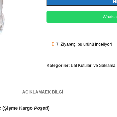
H
Whatsap
7
Ziyaretçi bu ürünü inceliyor!
Kategoriler:
Bal Kutuları ve Saklama 
AÇIKLAMA
EK BILGI
c (Şişme Kargo
Poşeti
)