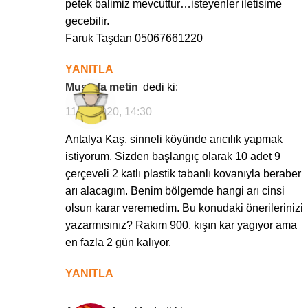
petek balimiz mevcuttur…isteyenler iletisime
gecebilir.
Faruk Taşdan 05067661220
YANITLA
Mustafa metin
dedi ki:
11/11/2020, 14:30
Antalya Kaş, sinneli köyünde arıcılık yapmak
istiyorum. Sizden başlangıç olarak 10 adet 9
çerçeveli 2 katlı plastik tabanlı kovanıyla beraber
arı alacagım. Benim bölgemde hangi arı cinsi
olsun karar veremedim. Bu konudaki önerilerinizi
yazarmısınız? Rakım 900, kışın kar yagıyor ama
en fazla 2 gün kalıyor.
YANITLA