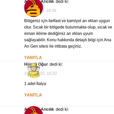
Avrasya Arıcılık
dedi ki:
11/11/2020, 18:39
Bölgeniz için belfast ve karniyol arı ırkları uygun
olur. Sıcak bir bölgede bulunmakta olup, sıcak ve
ılıman iklime dediğimiz arı ırkları uyum
sağlayabilir. Konu hakkında detaylı bilgi için Ana
Arı Gen sitesi ile irtibata geçiniz.
YANITLA
Hüsnü Oğur
dedi ki:
19/09/2020, 18:20
1 adet İtalya
YANITLA
Avrasya Arıcılık
dedi ki: