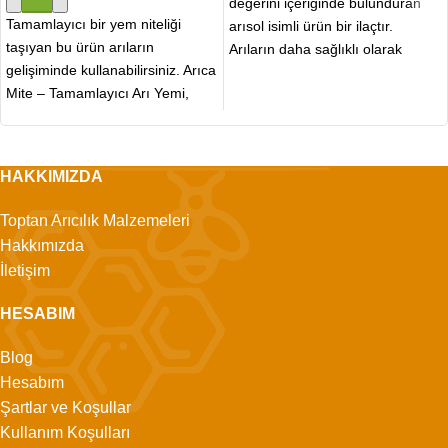
değerini içeriğinde bulunduran
Tamamlayıcı bir yem niteliği
arısol isimli ürün bir ilaçtır.
taşıyan bu ürün arıların
Arıların daha sağlıklı olarak
gelişiminde kullanabilirsiniz. Arıca
yaşayabilmesini sağlamaktadır.
Mite – Tamamlayıcı Arı Yemi,
Uygun yöntem
arıların bağışıklık sistemini
güçlendirerek
HAKKIMIZDA
Toptan Arıcılık Malzemeleri
Hakkımızda
İletişim
HESABIM
Blog
Hesabım
Şartlar ve Koşullar
Kullanım Koşulları