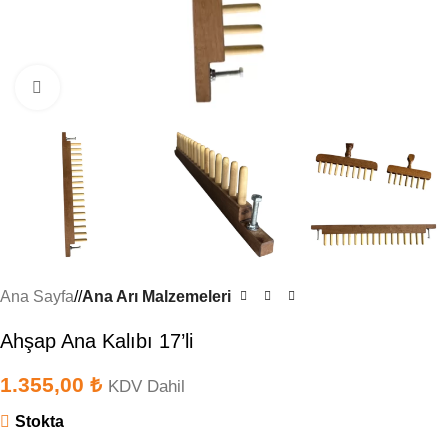
Büyütmek için tıklayın
Ana Sayfa
/
Ana Arı Malzemeleri
Ahşap Ana Kalıbı 17’li
1.355,00
₺
KDV Dahil
Stokta