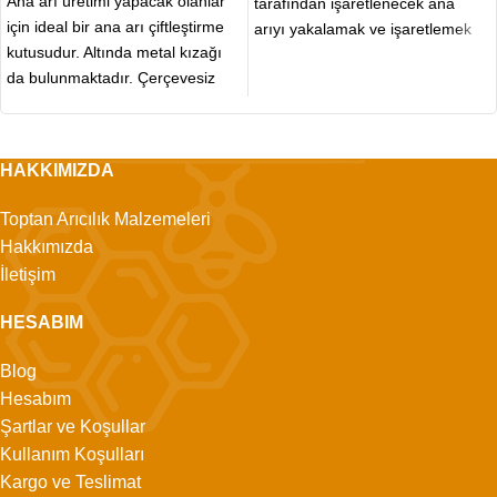
Ana arı üretimi yapacak olanlar
tarafından işaretlenecek ana
için ideal bir ana arı çiftleştirme
arıyı yakalamak ve işaretlemek
kutusudur. Altında metal kızağı
için kullanılır. Böylece arının
da bulunmaktadır. Çerçevesiz
olmaktadır. Arıcılıkla
HAKKIMIZDA
Toptan Arıcılık Malzemeleri
Hakkımızda
İletişim
HESABIM
Blog
Hesabım
Şartlar ve Koşullar
Kullanım Koşulları
Kargo ve Teslimat