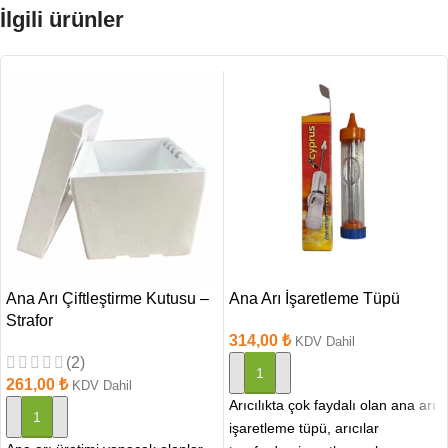
İlgili ürünler
Ana Arı Çiftleştirme Kutusu –
Ana Arı İşaretleme Tüpü
Strafor
314,00
₺
KDV Dahil
(2)
SEPETE EKLE
261,00
₺
KDV Dahil
Arıcılıkta çok faydalı olan ana arı
SEPETE EKLE
işaretleme tüpü, arıcılar