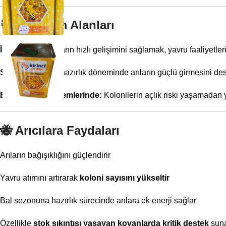
🎯
Kullanım Alanları
İlkbahar:
Kovanların hızlı gelişimini sağlamak, yavru faaliyetleri
Sonbahar:
Kışa hazırlık döneminde arıların güçlü girmesini d
Besin kıtlığı dönemlerinde:
Kolonilerin açlık riski yaşamadan
🐝
Arıcılara Faydaları
Arıların bağışıklığını güçlendirir
Yavru atımını artırarak
koloni sayısını yükseltir
Bal sezonuna hazırlık sürecinde arılara ek enerji sağlar
Özellikle
stok sıkıntısı yaşayan kovanlarda kritik destek
sun