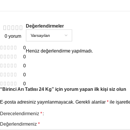
Değerlendirmeler
0 yorum
0
Henüz değerlendirme yapılmadı.
0
0
0
0
“Birinci Arı Tatlısı 24 Kg” için yorum yapan ilk kişi siz olun
E-posta adresiniz yayınlanmayacak.
Gerekli alanlar
*
ile işaretl
Derecelendirmeniz
*
Değerlendirmeniz
*