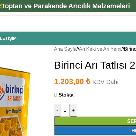
ANA ARI SİPARİŞİ İÇİN TIKLAYIN
z
Toptan ve Parakende Arıcılık Malzemeleri
İLETIŞIM
Ana Sayfa
/
Arı Keki ve Arı Yemi
/
Birinc
Birinci Arı Tatlısı
1.203,00
₺
KDV Dahil
Stokta
-
+
SE
H