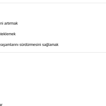
ni artırmak
esteklemek
 yaşamlarını sürdürmesini sağlamak
ar