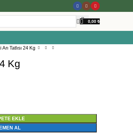
0,00
₺
i Arı Tatlısı 24 Kg
 24 Kg
PETE EKLE
EMEN AL