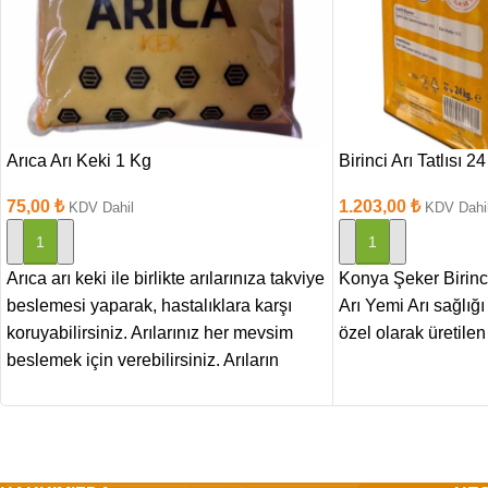
Arıca Arı Keki 1 Kg
Birinci Arı Tatlısı 2
75,00
₺
1.203,00
₺
KDV Dahil
KDV Dahi
SEPETE EKLE
SEPETE EKLE
Arıca arı keki ile birlikte arılarınıza takviye
Konya Şeker Birinci 
beslemesi yaparak, hastalıklara karşı
Arı Yemi Arı sağlığı
koruyabilirsiniz. Arılarınız her mevsim
özel olarak üretil
beslemek için verebilirsiniz. Arıların
besin