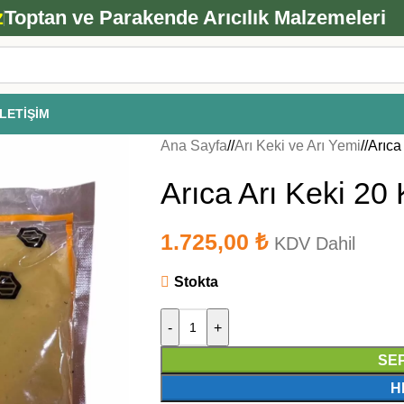
ANA ARI SİPARİŞİ İÇİN TIKLAYIN
z
Toptan ve Parakende Arıcılık Malzemeleri
İLETIŞIM
Ana Sayfa
/
Arı Keki ve Arı Yemi
/
Arıca
Arıca Arı Keki 20
1.725,00
₺
KDV Dahil
Stokta
-
+
SE
H