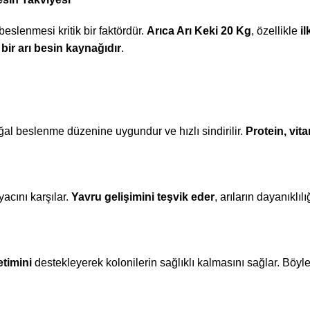
 beslenmesi kritik bir faktördür.
Arıca Arı Keki 20 Kg
, özellikle
i
 bir arı besin kaynağıdır
.
ğal beslenme düzenine uygundur ve hızlı sindirilir.
Protein, vit
iyacını karşılar.
Yavru gelişimini teşvik eder
, arıların dayanıklıl
etimini
destekleyerek kolonilerin sağlıklı kalmasını sağlar. Böy