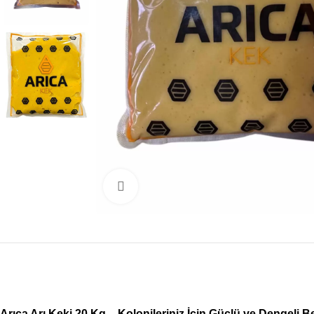
Büyütmek için tıklayın
Arıca Arı Keki 20 Kg – Kolonileriniz İçin Güçlü ve Dengeli B