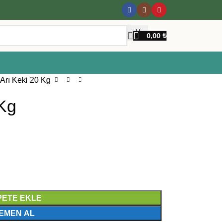
0,00
₺
 Arı Keki 20 Kg
 Kg
PETE EKLE
EMEN AL