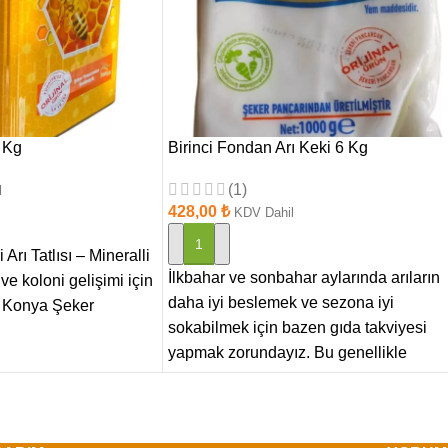
4 Kg
Birinci Fondan Arı Keki 6 Kg
(1)
l
428,00
₺
KDV Dahil
SEPETE EKLE
Arı Tatlısı – Mineralli
İlkbahar ve sonbahar aylarında arıların
 ve koloni gelişimi için
daha iyi beslemek ve sezona iyi
en Konya Şeker
sokabilmek için bazen gıda takviyesi
yapmak zorundayız. Bu genellikle