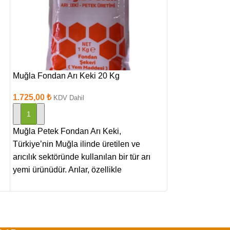
Muğla Fondan Arı Keki 20 Kg
Muğla Kompoze 
1.725,00
₺
1.955,00
₺
KDV Dahil
KDV D
SEPETE EKLE
SEPETE EKLE
Muğla Petek Fondan Arı Keki,
Arılara ilkbahar
Türkiye’nin Muğla ilinde üretilen ve
beslemek için ver
arıcılık sektöründe kullanılan bir tür arı
arıların beslenm
yemi ürünüdür. Arılar, özellikle
kolonilerin haya
desteklemek için