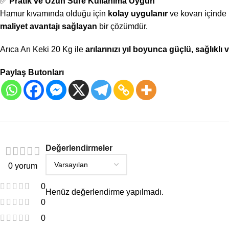
✅
Pratik ve Uzun Süre Kullanıma Uygun
Hamur kıvamında olduğu için
kolay uygulanır
ve kovan içinde 
maliyet avantajı sağlayan
bir çözümdür.
Arıca Arı Keki 20 Kg ile
arılarınızı yıl boyunca güçlü, sağlıklı 
Paylaş Butonları
Değerlendirmeler
0 yorum
0
Henüz değerlendirme yapılmadı.
0
0