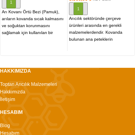
SEPETE EKLE
SEPETE EKLE
Arı Kovanı Örtü Bezi (Pamuk),
Arıcılık sektöründe çerçeve
arıların kovanda sıcak kalmasını
ürünleri arasında en gerekli
ve soğuktan korunmasını
malzemelerdendir. Kovanda
sağlamak için kullanılan bir
bulunan ana peteklerin
ekipmandır. Genellikle pamuklu
takılmasını sağlayacak deliklerin
kumaştan
pratik şekilde açılmasını
sağlamaktadır. Özellikle
HAKKIMIZDA
Toptan Arıcılık Malzemeleri
Hakkımızda
İletişim
HESABIM
Blog
Hesabım