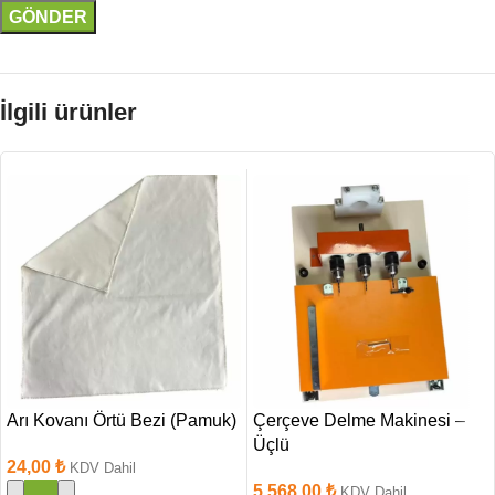
İlgili ürünler
Üçlü
Arı Kovanı Örtü Bezi (Pamuk)
Çerçeve Delme Makinesi –
Üçlü
24,00
₺
KDV Dahil
5.568,00
₺
KDV Dahil