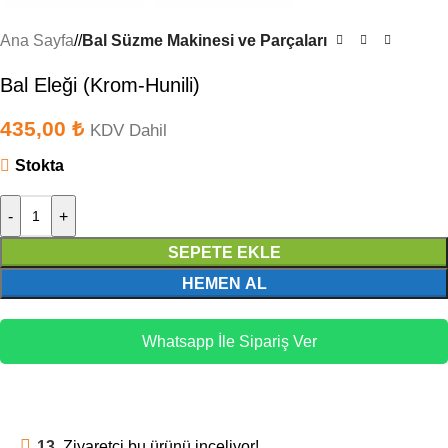
Ana Sayfa
/
Bal Süzme Makinesi ve Parçaları
Bal Eleği (Krom-Hunili)
435,00
₺
KDV Dahil
Stokta
-
+
SEPETE EKLE
HEMEN AL
Whatsapp İle Sipariş Ver
13
Ziyaretçi bu ürünü inceliyor!