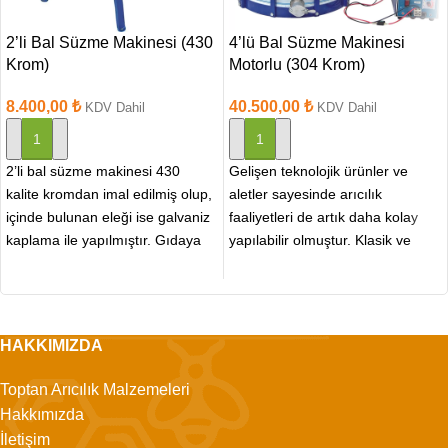
2’li Bal Süzme Makinesi (430
4’lü Bal Süzme Makinesi
Krom)
Motorlu (304 Krom)
8.400,00
₺
40.500,00
₺
KDV Dahil
KDV Dahil
SEPETE EKLE
SEPETE EKLE
2’li bal süzme makinesi 430
Gelişen teknolojik ürünler ve
kalite kromdan imal edilmiş olup,
aletler sayesinde arıcılık
içinde bulunan eleği ise galvaniz
faaliyetleri de artık daha kolay
kaplama ile yapılmıştır. Gıdaya
yapılabilir olmuştur. Klasik ve
uygundur.
manuel olarak yapılan hasat
HAKKIMIZDA
Toptan Arıcılık Malzemeleri
Hakkımızda
İletişim