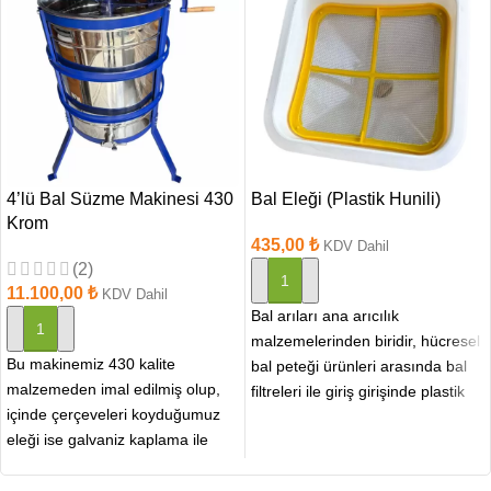
4’lü Bal Süzme Makinesi 430
Bal Eleği (Plastik Hunili)
Krom
435,00
₺
KDV Dahil
(2)
SEPETE EKLE
11.100,00
₺
KDV Dahil
Bal arıları ana arıcılık
SEPETE EKLE
malzemelerinden biridir, hücresel
Bu makinemiz 430 kalite
bal peteği ürünleri arasında bal
malzemeden imal edilmiş olup,
filtreleri ile giriş girişinde plastik
içinde çerçeveleri koyduğumuz
bir huni veya
eleği ise galvaniz kaplama ile
yapılmıştır. Uzun ömürlü ve