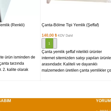
emlik (Renkli)
Çanta-Bölme Tipi Yemlik (Şeffaf)
140,00
₺
KDV Dahil
SEPETE EKLE
Çanta yemlik şeffaf nitelikli ürünler
ite ürün isminden de
internet sitemizden satışı yapılan ürünle
çanta tarzında
arasındadır. Kaliteli ve dayanıklı
. 2. kalite olarak
malzemeden üretilen çanta yemlikler ç
uygun
SABIM
YORUM