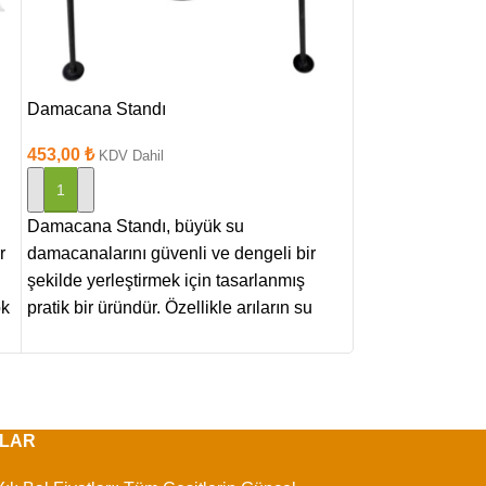
Damacana Standı
Fonksiyonel Büt
453,00
₺
(1)
KDV Dahil
562,00
₺
KDV Dah
SEPETE EKLE
SEPETE EKLE
Damacana Standı, büyük su
Fonksiyonel Bütü
r
damacanalarını güvenli ve dengeli bir
kolonilerinin düz
şekilde yerleştirmek için tasarlanmış
beslenmesi için t
ok
pratik bir üründür. Özellikle arıların su
besleme ekipmanı
ihtiyacını
üstüne
LAR