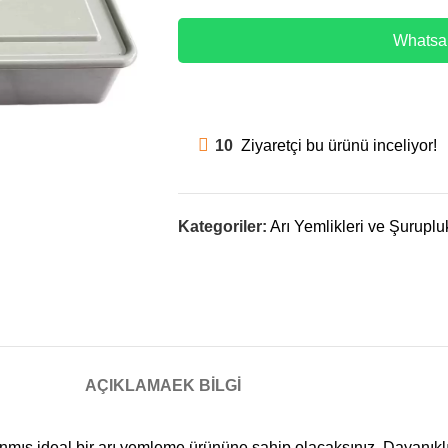
Whatsap
10
Ziyaretçi bu ürünü inceliyor!
Kategoriler:
Arı Yemlikleri ve Şurupluk
AÇIKLAMA
EK BILGI
anmış ideal bir arı yemleme ürününe sahip olacaksınız. Dayanı