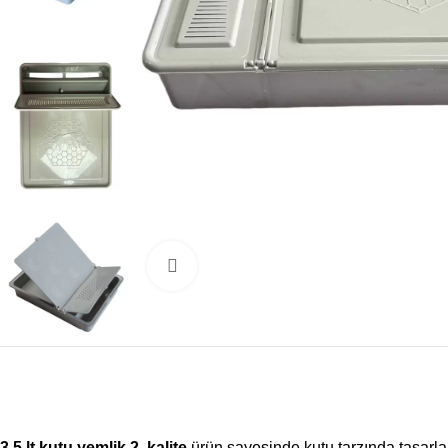
Büyütmek için tıklayın
3,5 lt kutu yemlik 2. kalite
ürün sayesinde kutu tarzında tasarl