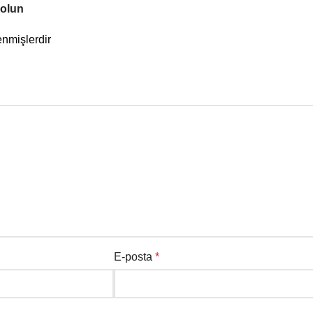
 olun
enmişlerdir
E-posta
*