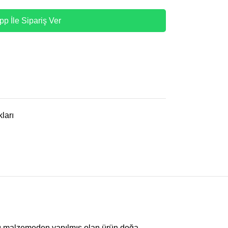
p İle Sipariş Ver
ları
klı malzemeden yapılmış olan ürün doğa