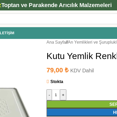
ANA ARI SİPARİŞİ İÇİN TIKLAYIN
z
Toptan ve Parakende Arıcılık Malzemeleri
İLETIŞIM
Ana Sayfa
/
Arı Yemlikleri ve Şuruplukl
Kutu Yemlik Renkli
79,00
₺
KDV Dahil
Stokta
-
+
SE
H