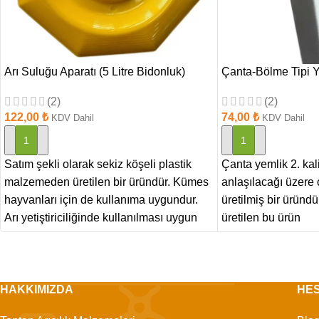
Arı Suluğu Aparatı (5 Litre Bidonluk)
Çanta-Bölme Tipi Y
(2)
(2)
122,00
₺
74,00
₺
KDV Dahil
KDV Dahil
SEPETE EKLE
SEPETE EKLE
Satım şekli olarak sekiz köşeli plastik
Çanta yemlik 2. kal
malzemeden üretilen bir üründür. Kümes
anlaşılacağı üzere 
hayvanları için de kullanıma uygundur.
üretilmiş bir üründür
Arı yetiştiriciliğinde kullanılması uygun
üretilen bu ürün
HAKKIMIZDA
HE