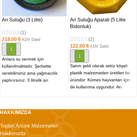
Arı Suluğu (3 Litre)
Arı Suluğu Aparatı (5 Litre
Bidonluk)
(1)
218,00
₺
(2)
KDV Dahil
122,00
₺
KDV Dahil
SEPETE EKLE
SEPETE EKLE
Arılara su vermek için
Satım şekli olarak sekiz köşeli
kullanılmaktadır. Şerbette
plastik malzemeden üretilen bir
verebilirsiniz ama yağmacılık
üründür. Kümes hayvanları için
yaptırırsınız. 3 litrelik arı
de kullanıma uygundur. Arı
sulukları, küçük veya orta
yetiştiriciliğinde kullanılması
büyüklükteki arı kovanları
uygun
HAKKIMIZDA
Toptan Arıcılık Malzemeleri
Hakkımızda