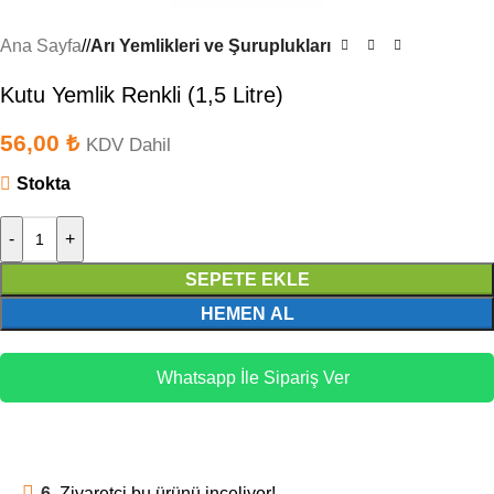
Ana Sayfa
/
Arı Yemlikleri ve Şuruplukları
Kutu Yemlik Renkli (1,5 Litre)
56,00
₺
KDV Dahil
Stokta
-
+
SEPETE EKLE
HEMEN AL
Whatsapp İle Sipariş Ver
6
Ziyaretçi bu ürünü inceliyor!