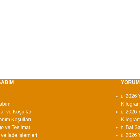
SABIM
YORUM
g
2026 Y
abım
Kilogram
lar ve Koşullar
2026 Y
anım Koşulları
Kilogram
o ve Teslimat
Bal Sa
l ve İade İşlemleri
2026 Y