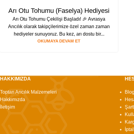
Arı Otu Tohumu (Faselya) Hediyesi
Arı Otu Tohumu Çekilişi Başladı! 🎉 Avrasya
Arıcılık olarak takipçilerimize özel zaman zaman
hediyeler sunuyoruz. Bu kez, arı dostu bir...
OKUMAYA DEVAM ET
HAKKIMIZDA
HE
Toptan Arıcılık Malzemeleri
Blo
Hakkımızda
Hes
İletişim
Şart
Kull
Karg
İpta