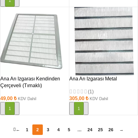
SEPETE EKLE
Ana Arı Izgarası Kendinden
Ana Arı Izgarası Metal
Çerçeveli (Tırnaklı)
(1)
49,00
₺
305,00
₺
KDV Dahil
KDV Dahil
SEPETE EKLE
SEPETE EKLE
←
1
2
3
4
5
…
24
25
26
→