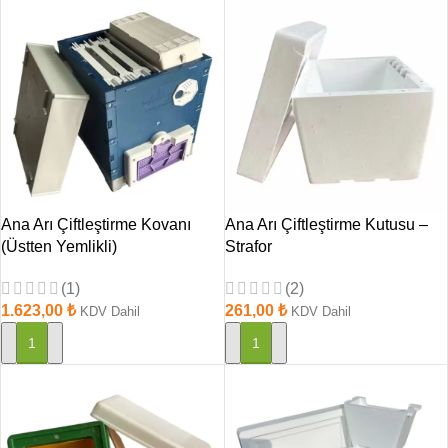
Ana Arı Çiftleştirme Kovanı
Ana Arı Çiftleştirme Kutusu –
(Üstten Yemlikli)
Strafor
(1)
(2)
1.623,00
₺
261,00
₺
KDV Dahil
KDV Dahil
SEPETE EKLE
SEPETE EKLE