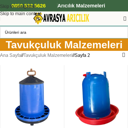
ANA ARI SİPARİŞİ İÇİN TIKLAYIN
0850 532 5626
Arıcılık Malzemeleri
Skip to navigation
Skip to main content
Tavukçuluk Malzemeleri
Ana Sayfa
/
Tavukçuluk Malzemeleri
/
Sayfa 2