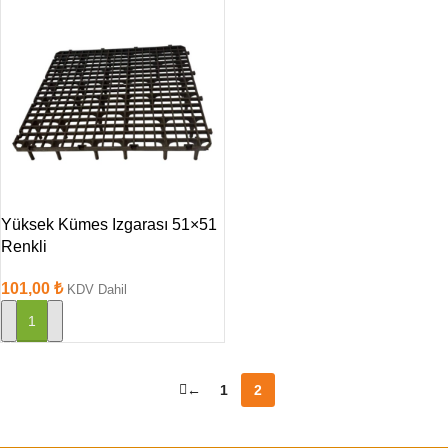
Yüksek Kümes Izgarası 51×51
Renkli
101,00
₺
KDV Dahil
SEPETE EKLE
←
1
2