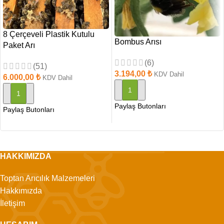
8 Çerçeveli Plastik Kutulu
Bombus Arısı
Paket Arı
(6)
(51)
3.194,00
₺
KDV Dahil
6.000,00
₺
KDV Dahil
SEPETE EKLE
SEPETE EKLE
Paylaş Butonları
Paylaş Butonları
HAKKIMIZDA
Toptan Arıcılık Malzemeleri
Hakkımızda
İletişim