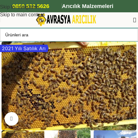
ANA ARI SİPARİŞİ İÇİN TIKLAYIN
0850 532 5626
Arıcılık Malzemeleri
Skip to navigation
Skip to main content
2021 Yılı Satılık Arı
Büyütmek için tıklayın