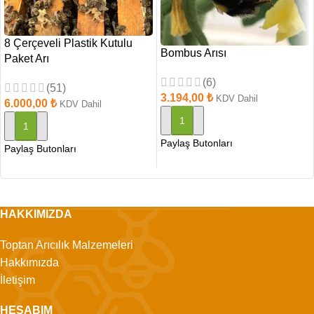
8 Çerçeveli Plastik Kutulu
Bombus Arısı
Paket Arı
(6)
(51)
3.194,00
₺
KDV Dahil
6.000,00
₺
KDV Dahil
SEPETE EKLE
SEPETE EKLE
Paylaş Butonları
Paylaş Butonları
HAKKIMIZDA
Toptan Arıcılık Malzemeleri
Hakkımızda
İletişim
HESABIM