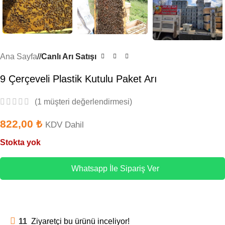
Ana Sayfa
/
Canlı Arı Satışı
9 Çerçeveli Plastik Kutulu Paket Arı
(
1
müşteri değerlendirmesi)
822,00
₺
KDV Dahil
Stokta yok
Whatsapp İle Sipariş Ver
11
Ziyaretçi bu ürünü inceliyor!