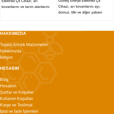
Güneş Enerjili Elektrikli Çit
Elektrikli Çit Cihazı, arı
Cihazı, arı kovanlarını ayı,
kovanlarını ve tarım alanlarını
domuz, tilki ve diğer yabani
ayı, domuz, tilki
hayvan saldırılarından korumak
HAKKIMIZDA
Toptan Arıcılık Malzemeleri
Hakkımızda
İletişim
HESABIM
Blog
Hesabım
Şartlar ve Koşullar
Kullanım Koşulları
Kargo ve Teslimat
İptal ve İade İşlemleri