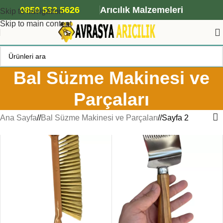
ANA ARI SİPARİŞİ İÇİN TIKLAYIN
0850 532 5626
Arıcılık Malzemeleri
Skip to navigation
Skip to main content
Bal Süzme Makinesi ve
Parçaları
Ana Sayfa
/
Bal Süzme Makinesi ve Parçaları
/
Sayfa 2