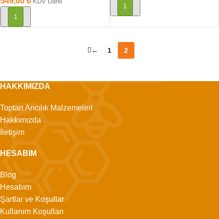
549,00
₺
KDV Dahil
SEPETE EKLE
SEPETE EKLE
←
1
2
HAKKIMIZDA
Toptan Arıcılık Malzemeleri
Hakkımızda
İletişim
HESABIM
Blog
Hesabım
Şartlar ve Koşullar
Kullanım Koşulları