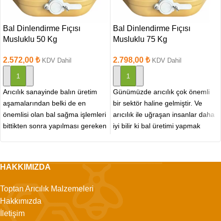
Bal Dinlendirme Fıçısı
Bal Dinlendirme Fıçısı
Musluklu 50 Kg
Musluklu 75 Kg
2.572,00
₺
2.798,00
₺
KDV Dahil
KDV Dahil
SEPETE EKLE
SEPETE EKLE
Arıcılık sanayinde balın üretim
Günümüzde arıcılık çok önemli
aşamalarından belki de en
bir sektör haline gelmiştir. Ve
önemlisi olan bal sağma işlemleri
arıcılık ile uğraşan insanlar daha
bittikten sonra yapılması gereken
iyi bilir ki bal üretimi yapmak
bir işlem olan
HAKKIMIZDA
Toptan Arıcılık Malzemeleri
Hakkımızda
İletişim