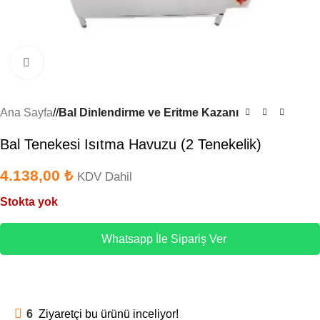
Büyütmek için tıklayın
Ana Sayfa
/
Bal Dinlendirme ve Eritme Kazanı
Bal Tenekesi Isıtma Havuzu (2 Tenekelik)
4.138,00
₺
KDV Dahil
Stokta yok
Whatsapp İle Sipariş Ver
6
Ziyaretçi bu ürünü inceliyor!