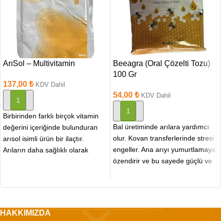
ArıSol – Multivitamin
Beeagra (Oral Çözelti Tozu)
100 Gr
137,00
₺
KDV Dahil
54,00
₺
KDV Dahil
SEPETE EKLE
SEPETE EKLE
Birbirinden farklı birçok vitamin
Bal üretiminde arılara yardımcı
değerini içeriğinde bulunduran
olur. Kovan transferlerinde stresi
arısol isimli ürün bir ilaçtır.
engeller. Ana arıyı yumurtlamaya
Arıların daha sağlıklı olarak
özendirir ve bu sayede güçlü ve
yaşayabilmesini sağlamaktadır.
hastalığa dayanıklı
Uygun yöntem
HAKKIMIZDA