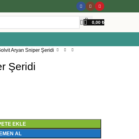
0,00
₺
olvit Aryan Sniper Şeridi
r Şeridi
PETE EKLE
EMEN AL