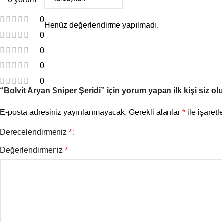
0
Henüz değerlendirme yapılmadı.
0
0
0
0
“Bolvit Aryan Sniper Şeridi” için yorum yapan ilk kişi siz ol
E-posta adresiniz yayınlanmayacak.
Gerekli alanlar
*
ile işaretl
Derecelendirmeniz
*
Değerlendirmeniz
*