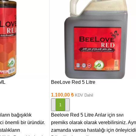
 ML
BeeLove Red 5 Litre
1.100,00
₺
KDV Dahil
SEPETE EKLE
ların bağışıklık
Beelove Red 5 Litre Arılar için sıvı
ci önemli bir üründür.
premiks olarak olarak verebilirsiniz. Ayn
talıkların
zamanda varroa hastalığı için önleyicidi