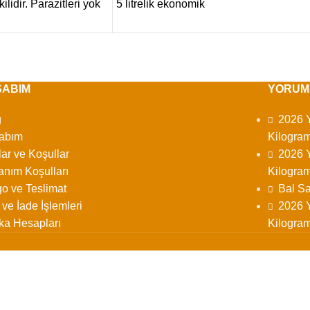
kilidir. Parazitleri yok
5 litrelik ekonomik
SABIM
YORUM
g
2026 Y
abım
Kilogram
lar ve Koşullar
2026 Y
anım Koşulları
Kilogram
o ve Teslimat
Bal Sa
l ve İade İşlemleri
2026 Y
ka Hesapları
Kilogram