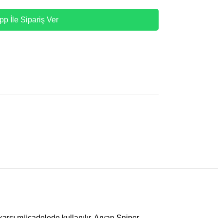
p İle Sipariş Ver
a karşı mücadelede kullanılır. Aryan Sniper