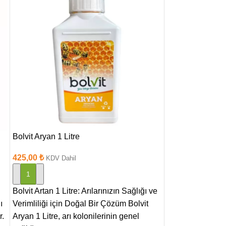
Bolvit Aryan 1 Litre
Flora Super Prot
425,00
₺
350,00
₺
KDV Dahil
KDV Dah
SEPETE EKLE
SEPETE EKLE
Bolvit Artan 1 Litre: Arılarınızın Sağlığı ve
Sıvı proteinli ol
ı
Verimliliği için Doğal Bir Çözüm Bolvit
ismiyle piyasaya
r.
Aryan 1 Litre, arı kolonilerinin genel
arıcıların hizme