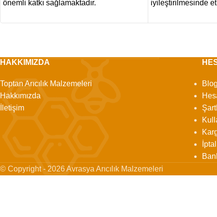
önemli katkı sağlamaktadır.
iyileştirilmesinde et
ederek arı
HAKKIMIZDA
HE
Toptan Arıcılık Malzemeleri
Blo
Hakkımızda
Hes
İletişim
Şart
Kull
Karg
İpta
Ban
© Copyright - 2026 Avrasya Arıcılık Malzemeleri