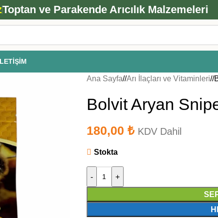
ANA ARI SİPARİŞİ İÇİN TIKLAYIN
z
Toptan ve Parakende Arıcılık Malzemeleri
İLETIŞIM
Ana Sayfa
/
Arı İlaçları ve Vitaminleri
/
B
Bolvit Aryan Snipe
180,00
₺
KDV Dahil
Stokta
-
+
SE
H