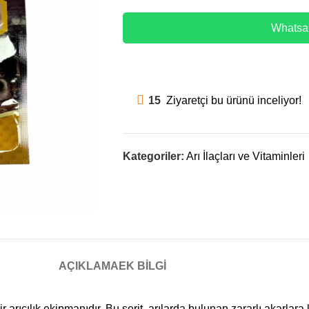
Whatsap
15
Ziyaretçi bu ürünü inceliyor!
Kategoriler:
Arı İlaçları ve Vitaminleri
AÇIKLAMA
EK BILGI
ir arıcılık ekipmanıdır. Bu şerit, arılarda bulunan zararlı akarlar