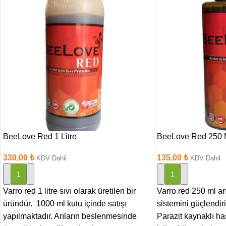
BeeLove Red 1 Litre
BeeLove Red 250
330,00
₺
135,00
₺
KDV Dahil
KDV Dahil
SEPETE EKLE
SEPETE EKLE
Varro red 1 litre sıvı olarak üretilen bir
Varro red 250 ml arı
üründür. 1000 ml kutu içinde satışı
sistemini güçlendiri
yapılmaktadır. Arıların beslenmesinde
Parazit kaynaklı has