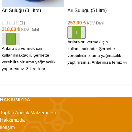
Arı Suluğu (3 Litre)
Arı Suluğu (5 Litre)
(1)
253,00
₺
KDV Dahil
218,00
₺
KDV Dahil
SEPETE EKLE
SEPETE EKLE
Arılara su vermek için
Arılara su vermek için
kullanılmaktadır. Şerbette
kullanılmaktadır. Şerbette
verebilirsiniz ama yağmacılık
verebilirsiniz ama yağmacılık
yaptırırsınız. Arılarınıza temiz ve
yaptırırsınız. 3 litrelik arı
taze su sağlamanın pratik bir
sulukları, küçük veya orta
yolu arıyorsanız,
büyüklükteki arı kovanları
HAKKIMIZDA
Toptan Arıcılık Malzemeleri
Hakkımızda
İletişim