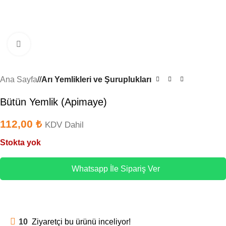
Büyütmek için tıklayın
Ana Sayfa
/
Arı Yemlikleri ve Şuruplukları
Bütün Yemlik (Apimaye)
112,00
₺
KDV Dahil
Stokta yok
Whatsapp İle Sipariş Ver
10
Ziyaretçi bu ürünü inceliyor!