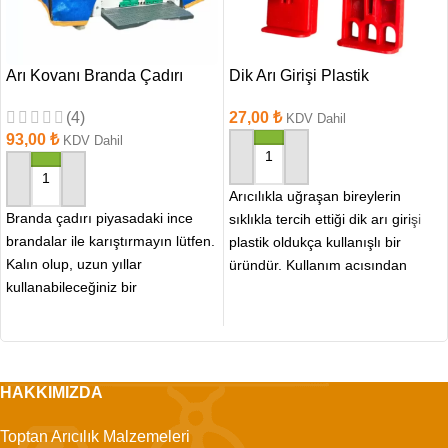
Arı Kovanı Branda Çadırı
Dik Arı Girişi Plastik
(4)
27,00
₺
KDV Dahil
93,00
₺
KDV Dahil
SEPETE EKLE
SEPETE EKLE
Arıcılıkla uğraşan bireylerin
Branda çadırı piyasadaki ince
sıklıkla tercih ettiği dik arı girişi
brandalar ile karıştırmayın lütfen.
plastik oldukça kullanışlı bir
Kalın olup, uzun yıllar
üründür. Kullanım acısından
kullanabileceğiniz bir
rahatlık sunan bu ürün
malzemeden üretilmiştir. Arı
dostu bahçe sahipleri
HAKKIMIZDA
Toptan Arıcılık Malzemeleri