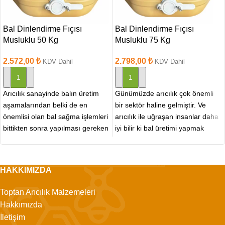
Bal Dinlendirme Fıçısı
Bal Dinlendirme Fıçısı
Musluklu 50 Kg
Musluklu 75 Kg
2.572,00
₺
2.798,00
₺
KDV Dahil
KDV Dahil
SEPETE EKLE
SEPETE EKLE
Arıcılık sanayinde balın üretim
Günümüzde arıcılık çok önemli
aşamalarından belki de en
bir sektör haline gelmiştir. Ve
önemlisi olan bal sağma işlemleri
arıcılık ile uğraşan insanlar daha
bittikten sonra yapılması gereken
iyi bilir ki bal üretimi yapmak
bir işlem olan
HAKKIMIZDA
Toptan Arıcılık Malzemeleri
Hakkımızda
İletişim