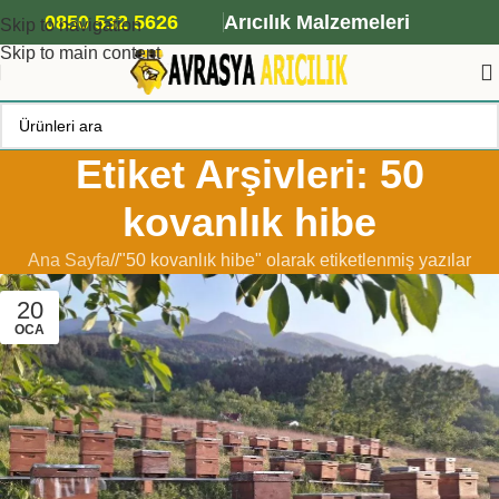
ANA ARI SİPARİŞİ İÇİN TIKLAYIN
0850 532 5626
Arıcılık Malzemeleri
Skip to navigation
Skip to main content
Etiket Arşivleri: 50
kovanlık hibe
Ana Sayfa
/
"50 kovanlık hibe" olarak etiketlenmiş yazılar
20
OCA