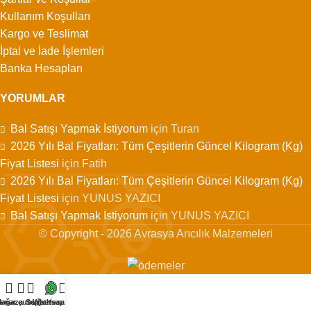
Kullanım Koşulları
Kargo ve Teslimat
İptal ve İade İşlemleri
Banka Hesapları
YORUMLAR
Bal Satışı Yapmak İstiyorum
için
Turan
2026 Yılı Bal Fiyatları: Tüm Çeşitlerin Güncel Kilogram (Kg)
Fiyat Listesi
için
Fatih
2026 Yılı Bal Fiyatları: Tüm Çeşitlerin Güncel Kilogram (Kg)
Fiyat Listesi
için
YUNUS YAZICI
Bal Satışı Yapmak İstiyorum
için
YUNUS YAZICI
© Copyright - 2026 Avrasya Arıcılık Malzemeleri
enar çubuğu
ağaza
Sepet
Whatsapp
Hesabım