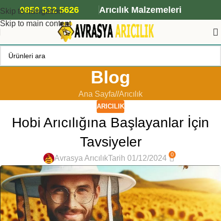
ANA ARI SİPARİŞİ İÇİN TIKLAYIN
0850 532 5626
Arıcılık Malzemeleri
Skip to navigation
Skip to main content
Blog
Ana Sayfa
/
Arıcılık
ARICILIK
Hobi Arıcılığına Başlayanlar İçin
Tavsiyeler
0
Avrasya Arıcılık
Tarih 01/12/2024