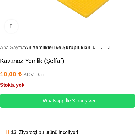
Büyütmek için tıklayın
Ana Sayfa
/
Arı Yemlikleri ve Şuruplukları
Kavanoz Yemlik (Şeffaf)
10,00
₺
KDV Dahil
Stokta yok
Whatsapp İle Sipariş Ver
13
Ziyaretçi bu ürünü inceliyor!