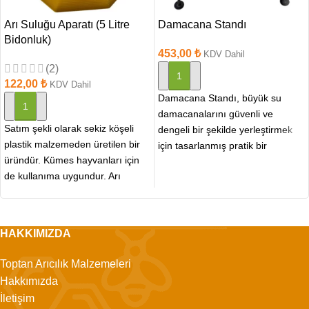
Arı Suluğu Aparatı (5 Litre
Damacana Standı
Bidonluk)
453,00
₺
KDV Dahil
(2)
SEPETE EKLE
122,00
₺
KDV Dahil
Damacana Standı, büyük su
SEPETE EKLE
damacanalarını güvenli ve
Satım şekli olarak sekiz köşeli
dengeli bir şekilde yerleştirmek
plastik malzemeden üretilen bir
için tasarlanmış pratik bir
üründür. Kümes hayvanları için
üründür. Özellikle arıların su
de kullanıma uygundur. Arı
ihtiyacını
yetiştiriciliğinde kullanılması
uygun
HAKKIMIZDA
Toptan Arıcılık Malzemeleri
Hakkımızda
İletişim