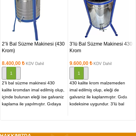
2’li Bal Süzme Makinesi (430
3’lü Bal Süzme Makinesi 430
Krom)
Krom
8.400,00
₺
9.600,00
₺
KDV Dahil
KDV Dahil
SEPETE EKLE
SEPETE EKLE
2’li bal süzme makinesi 430
430 kalite krom malzemeden
kalite kromdan imal edilmiş olup,
imal edilmiş olup, eleği de
içinde bulunan eleği ise galvaniz
galvaniz ile kaplanmıştır. Gıda
kaplama ile yapılmıştır. Gıdaya
kodeksine uygundur. 3’lü bal
uygundur.
süzme makinesi 430
HAKKIMIZDA