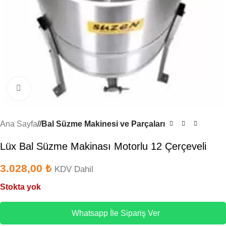
Büyütmek için tıklayın
Ana Sayfa
/
Bal Süzme Makinesi ve Parçaları
Lüx Bal Süzme Makinası Motorlu 12 Çerçeveli
3.028,00
₺
KDV Dahil
Stokta yok
Whatsapp İle Sipariş Ver