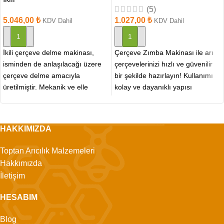
(5)
5.046,00
₺
1.027,00
₺
KDV Dahil
KDV Dahil
SEPETE EKLE
SEPETE EKLE
İkili çerçeve delme makinası,
Çerçeve Zımba Makinası ile arı
isminden de anlaşılacağı üzere
çerçevelerinizi hızlı ve güvenilir
çerçeve delme amacıyla
bir şekilde hazırlayın! Kullanımı
üretilmiştir. Mekanik ve elle
kolay ve dayanıklı yapısı
çalışan bir üründür. Kaliteli ve
sayesinde, arı çerçevelerini
HAKKIMIZDA
Toptan Arıcılık Malzemeleri
Hakkımızda
İletişim
HESABIM
Blog