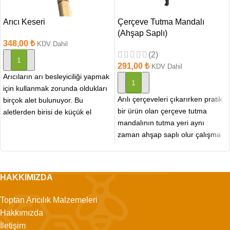
Arıcı Keseri
Çerçeve Tutma Mandalı
(Ahşap Saplı)
348,00
₺
KDV Dahil
(2)
SEPETE EKLE
291,00
₺
KDV Dahil
Arıcıların arı besleyiciliği yapmak
SEPETE EKLE
için kullanmak zorunda oldukları
Arılı çerçeveleri çıkarırken pratik
birçok alet bulunuyor. Bu
bir ürün olan çerçeve tutma
aletlerden birisi de küçük el
mandalının tutma yeri aynı
aletleri grubunda satılan
zaman ahşap saplı olur çalışma
sistemi ise
HAKKIMIZDA
Toptan Arıcılık Malzemeleri
Hakkımızda
İletişim