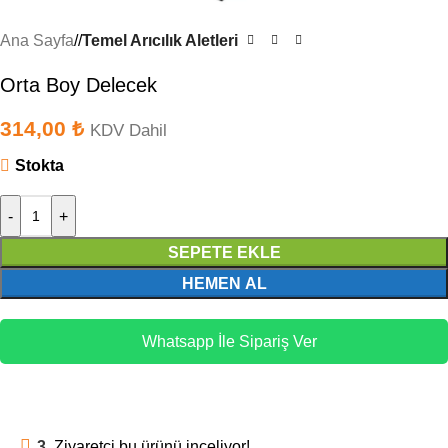
Ana Sayfa
/
Temel Arıcılık Aletleri
Orta Boy Delecek
314,00
₺
KDV Dahil
Stokta
-
+
SEPETE EKLE
HEMEN AL
Whatsapp İle Sipariş Ver
3
Ziyaretçi bu ürünü inceliyor!