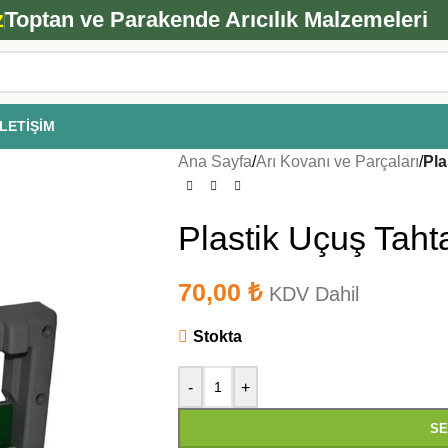
ANA ARI SİPARİŞİ İÇİN TIKLAYIN
z
Toptan ve Parakende Arıcılık Malzemeleri
İLETIŞIM
Ana Sayfa
/
Arı Kovanı ve Parçaları
/
Pla
Plastik Uçuş Tah
70,00
₺
KDV Dahil
Stokta
-
+
SE