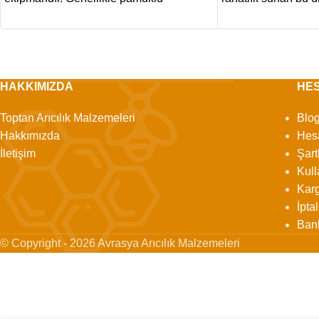
kumaştan
HAKKIMIZDA
HE
Toptan Arıcılık Malzemeleri
Blo
Hakkımızda
Hes
İletişim
Şart
Kull
Karg
İpta
Ban
© Copyright - 2026 Avrasya Arıcılık Malzemeleri