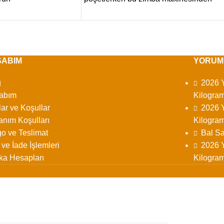
faydalanabilirsiniz. Kovan
SABIM
YORUM
g
2026 Y
abım
Kilogram
lar ve Koşullar
2026 Y
anım Koşulları
Kilogram
o ve Teslimat
Bal Sa
l ve İade İşlemleri
2026 Y
ka Hesapları
Kilogram