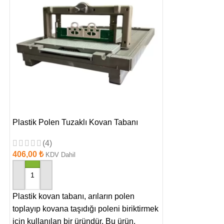
1 Adet
Plastik Polen Tuzaklı Kovan Tabanı
Plastik Uçuş Tah
(4)
44,00
₺
KDV Dahil
406,00
₺
KDV Dahil
SEPETE EKLE
SEPETE EKLE
Plastik Uçuş Tah
Plastik kovan tabanı, arıların polen
arıcılıkta kullanı
toplayıp kovana taşıdığı poleni biriktirmek
Kovanın uçuş deli
için kullanılan bir üründür. Bu ürün,
uçuş deliğinden 