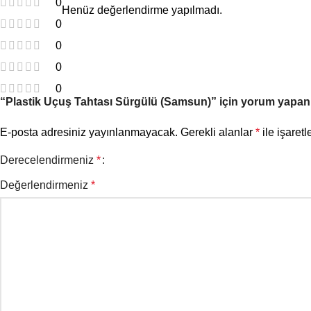
0
Henüz değerlendirme yapılmadı.
0
0
0
0
“Plastik Uçuş Tahtası Sürgülü (Samsun)” için yorum yapan il
E-posta adresiniz yayınlanmayacak.
Gerekli alanlar
*
ile işaretl
Derecelendirmeniz
*
Değerlendirmeniz
*