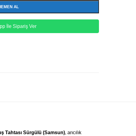
HEMEN AL
p İle Sipariş Ver
uş Tahtası Sürgülü (Samsun)
, arıcılık