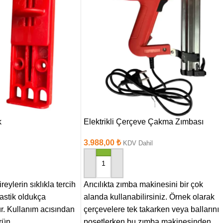
k
Elektrikli Çerçeve Çakma Zımbası
3.988,00
₺
KDV Dahil
SEPETE EKLE
reylerin sıklıkla tercih
Arıcılıkta zımba makinesini bir çok
plastik oldukça
alanda kullanabilirsiniz. Örnek olarak
ür. Kullanım acısından
çerçevelere tek takarken veya ballarını
rün
poşetlerken bu zımba makinesinden