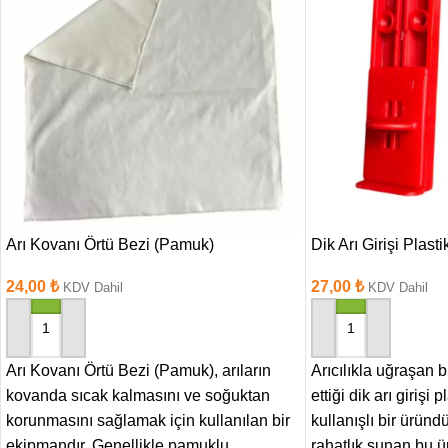
Arı Kovanı Örtü Bezi (Pamuk)
Dik Arı Girişi Plasti
24,00
₺
27,00
₺
KDV Dahil
KDV Dahil
SEPETE EKLE
SEPETE EKLE
Arı Kovanı Örtü Bezi (Pamuk), arıların
Arıcılıkla uğraşan bi
kovanda sıcak kalmasını ve soğuktan
ettiği dik arı girişi 
korunmasını sağlamak için kullanılan bir
kullanışlı bir üründ
ekipmandır. Genellikle pamuklu
rahatlık sunan bu ü