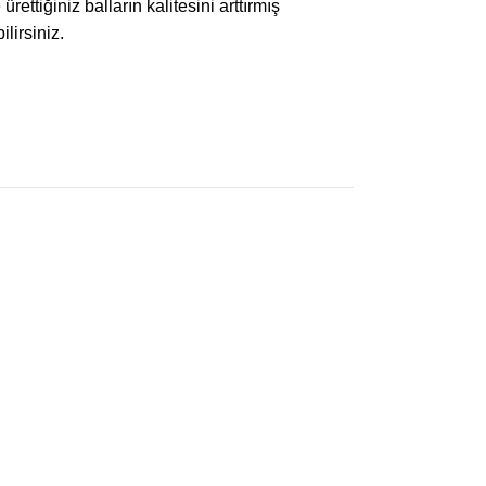
ttiğiniz balların kalitesini arttırmış
lirsiniz.