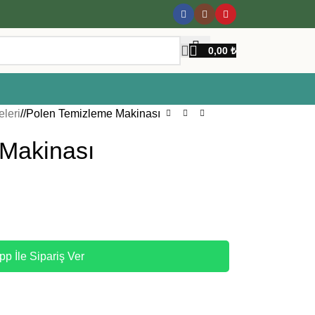
0,00
₺
leri
/
Polen Temizleme Makinası
Makinası
p İle Sipariş Ver