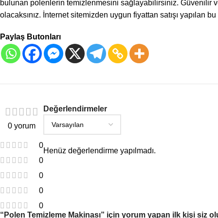
bulunan polenlerin temizlenmesini sağlayabilirsiniz. Güvenilir v
olacaksınız. İnternet sitemizden uygun fiyattan satışı yapılan bu ür
Paylaş Butonları
Değerlendirmeler
0 yorum
0
Henüz değerlendirme yapılmadı.
0
0
0
0
“Polen Temizleme Makinası” için yorum yapan ilk kişi siz o