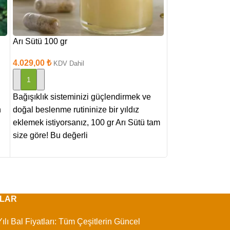
Arı Sütü 100 gr
Polen Eleği Alü
4.029,00
₺
86,00
₺
KDV Dahil
KDV Dahil
SEPETE EKLE
SEPETE EKLE
Bağışıklık sisteminizi güçlendirmek ve
Polen toplama ap
n
doğal beslenme rutininize bir yıldız
polen eleği bu 
eklemek istiyorsanız, 100 gr Arı Sütü tam
maddesinden üret
size göre! Bu değerli
polen eleğinin da
LAR
ılı Bal Fiyatları: Tüm Çeşitlerin Güncel