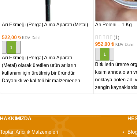
Arı Ekmeği (Perga) Alma Aparatı (Metal)
Arı Poleni – 1 Kg
522,00
₺
(1)
KDV Dahil
952,00
₺
KDV Dahil
SEPETE EKLE
SEPETE EKLE
Arı Ekmeği (Perga) Alma Aparatı
Bitkilerin üreme or
(Metal) olarak üretilen ürün arıların
kısımlarında olan 
kullanımı için üretilmiş bir üründür.
noktaya polen adı ve
Dayanıklı ve kaliteli bir malzemeden
zengin kaynaklarda
üretilmiş
HAKKIMIZDA
HE
Toptan Arıcılık Malzemeleri
Blo