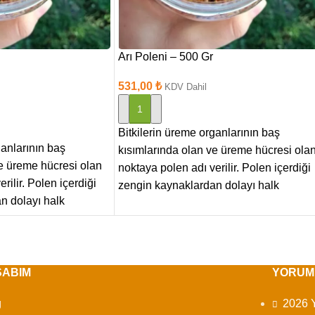
Arı Poleni – 500 Gr
531,00
₺
KDV Dahil
SEPETE EKLE
Bitkilerin üreme organlarının baş
ganlarının baş
kısımlarında olan ve üreme hücresi ola
ve üreme hücresi olan
noktaya polen adı verilir. Polen içerdiği
rilir. Polen içerdiği
zengin kaynaklardan dolayı halk
n dolayı halk
SABIM
YORUM
g
2026 Y