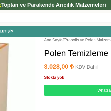
ANA ARI SİPARİŞİ İÇİN TIKLAYIN
z
Toptan ve Parakende Arıcılık Malzemeleri
İLETIŞIM
Ana Sayfa
/
Propolis ve Polen Malzeme
Polen Temizleme 
3.028,00
₺
KDV Dahil
Stokta yok
Whatsap