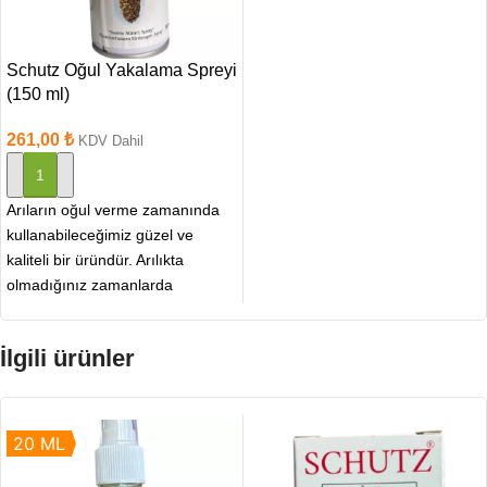
Schutz Oğul Yakalama Spreyi
(150 ml)
261,00
₺
KDV Dahil
SEPETE EKLE
Arıların oğul verme zamanında
kullanabileceğimiz güzel ve
kaliteli bir üründür. Arılıkta
olmadığınız zamanlarda
arılarımız oğul vererek dağlara
ve taşlara giderek
İlgili ürünler
20 ML