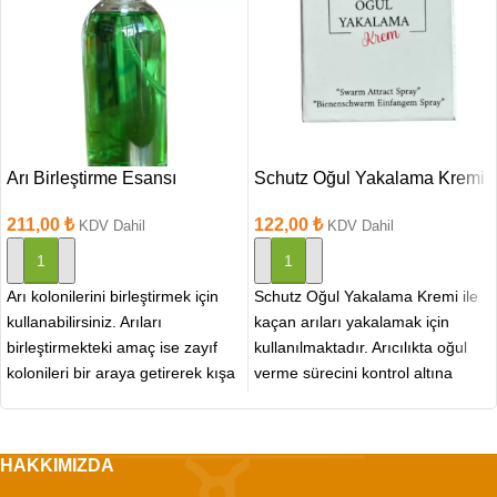
Arı Birleştirme Esansı
Schutz Oğul Yakalama Kremi
211,00
₺
122,00
₺
KDV Dahil
KDV Dahil
SEPETE EKLE
SEPETE EKLE
Arı kolonilerini birleştirmek için
Schutz Oğul Yakalama Kremi ile
kullanabilirsiniz. Arıları
kaçan arıları yakalamak için
birleştirmekteki amaç ise zayıf
kullanılmaktadır. Arıcılıkta oğul
kolonileri bir araya getirerek kışa
verme sürecini kontrol altına
daha güçlü girmektir. Arı
almak için kullanılan bir
birleştirme
HAKKIMIZDA