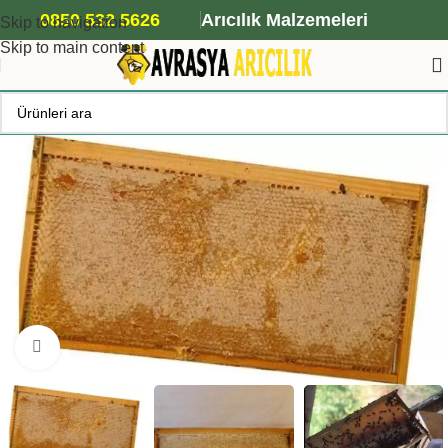
ANA ARI SİPARİŞİ İÇİN TIKLAYIN
0850 532 5626
Arıcılık Malzemeleri
Skip to navigation
Skip to main content
Büyütmek için tıklayın