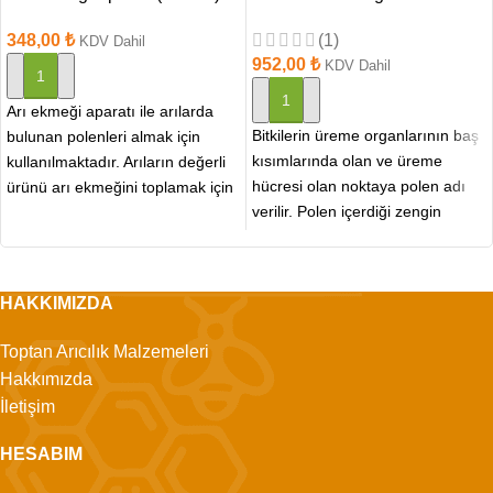
348,00
₺
(1)
KDV Dahil
952,00
₺
KDV Dahil
SEPETE EKLE
SEPETE EKLE
Arı ekmeği aparatı ile arılarda
Bitkilerin üreme organlarının baş
bulunan polenleri almak için
kısımlarında olan ve üreme
kullanılmaktadır. Arıların değerli
hücresi olan noktaya polen adı
ürünü arı ekmeğini toplamak için
verilir. Polen içerdiği zengin
tasarlanmış pratik bir
kaynaklardan dolayı halk
HAKKIMIZDA
Toptan Arıcılık Malzemeleri
Hakkımızda
İletişim
HESABIM