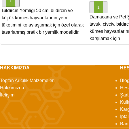
SEPETE EKLE
SEPETE EKLE
Bıldırcın Yemliği 50 cm, bıldırcın ve
Damacana ve Pet Ş
küçük kümes hayvanlarının yem
tavuk, civciv, bıldır
tüketimini kolaylaştırmak için özel olarak
kümes hayvanlarının
tasarlanmış pratik bir yemlik modelidir.
karşılamak için
HAKKIMIZDA
HE
Toptan Arıcılık Malzemeleri
Blo
Hakkımızda
Hes
İletişim
Şart
Kull
Karg
İpta
Ban