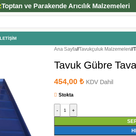
ANA ARI SİPARİŞİ İÇİN TIKLAYIN
z
Toptan ve Parakende Arıcılık Malzemeleri
İLETIŞIM
Ana Sayfa
/
Tavukçuluk Malzemeleri
/
T
Tavuk Gübre Tava
454,00
₺
KDV Dahil
Stokta
-
+
SE
H