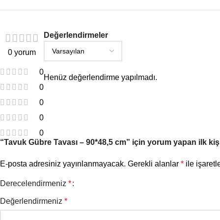
Değerlendirmeler
0 yorum
0
Henüz değerlendirme yapılmadı.
0
0
0
0
“Tavuk Gübre Tavası – 90*48,5 cm” için yorum yapan ilk kişi
E-posta adresiniz yayınlanmayacak.
Gerekli alanlar
*
ile işaretl
Derecelendirmeniz
*
Değerlendirmeniz
*