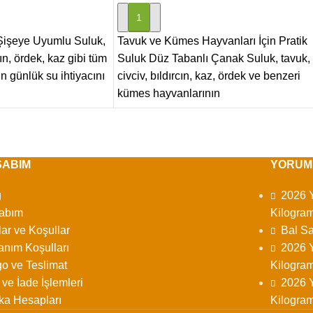
SEPETE EKLE
işeye Uyumlu Suluk,
Tavuk ve Kümes Hayvanları İçin Pratik
cın, ördek, kaz gibi tüm
Suluk Düz Tabanlı Çanak Suluk, tavuk,
 günlük su ihtiyacını
civciv, bıldırcın, kaz, ördek ve benzeri
kümes hayvanlarının
SABIM
YORUM
g
2026 Y
abım
Kilogram
lar ve Koşullar
Bal Sa
anım Koşulları
2026 Y
o ve Teslimat
Kilogram
l ve İade İşlemleri
2026 Y
ka Hesapları
Kilogram