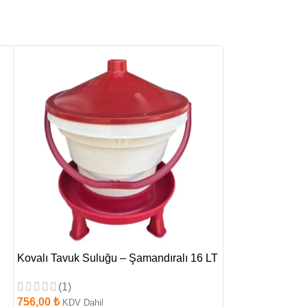
Kovalı Tavuk Suluğu – Şamandıralı 16 LT
Kovalı Tavuk Su
(1)
807,00
₺
KDV Dah
756,00
₺
KDV Dahil