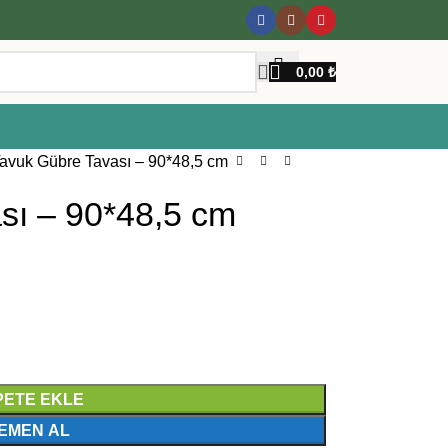
0,00
₺
avuk Gübre Tavası – 90*48,5 cm
sı – 90*48,5 cm
PETE EKLE
EMEN AL