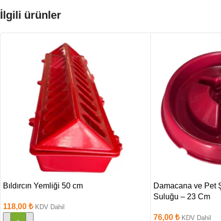
İlgili ürünler
Bıldırcın Yemliği 50 cm
Damacana ve Pet 
Suluğu – 23 Cm
118,00
₺
KDV Dahil
76,00
₺
KDV Dahil