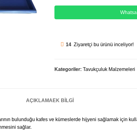
Whatsap
14
Ziyaretçi bu ürünü inceliyor!
Kategoriler:
Tavukçuluk Malzemeleri
AÇIKLAMA
EK BILGI
rının bulunduğu kafes ve kümeslerde hijyeni sağlamak için kulla
nmesini sağlar.