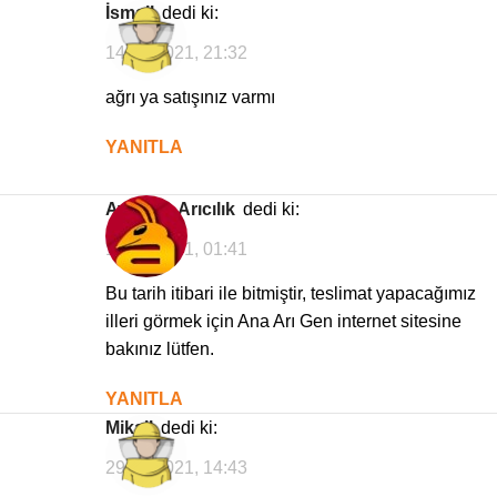
ismail
dedi ki:
14/04/2021, 21:32
ağrı ya satışınız varmı
YANITLA
Avrasya Arıcılık
dedi ki:
16/04/2021, 01:41
Bu tarih itibari ile bitmiştir, teslimat yapacağımız
illeri görmek için Ana Arı Gen internet sitesine
bakınız lütfen.
YANITLA
Mikail
dedi ki:
29/03/2021, 14:43