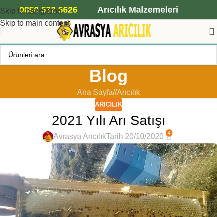
ANA ARI SİPARİŞİ İÇİN TIKLAYIN
0850 532 5626
Arıcılık Malzemeleri
Skip to navigation
Skip to main content
Blog
Ana Sayfa
/
Arıcılık
ARICILIK
2021 Yılı Arı Satışı
4
Avrasya Arıcılık
Tarih 20/10/2020