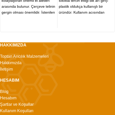
kolaylaştıran önemli el aletleri
sıklıkla tercih ettiği dik arı girişi
arasında bulunur. Çerçeve telinin
plastik oldukça kullanışlı bir
gergin olması önemlidir. İstenilen
üründür. Kullanım acısından
ayarda gerginlik sağlamak
rahatlık sunan bu ürün
çerçeve tel
HAKKIMIZDA
Toptan Arıcılık Malzemeleri
Hakkımızda
İletişim
HESABIM
Blog
Hesabım
Şartlar ve Koşullar
Kullanım Koşulları