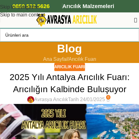
ANA ARI SİPARİŞİ İÇİN TIKLAYIN
0850 532 5626
Arıcılık Malzemeleri
Skip to navigation
Skip to main content
Blog
Ana Sayfa
/
Arıcılık Fuarı
ARICILIK FUARI
2025 Yılı Antalya Arıcılık Fuarı:
Arıcılığın Kalbinde Buluşuyor
0
Avrasya Arıcılık
Tarih 24/01/2025