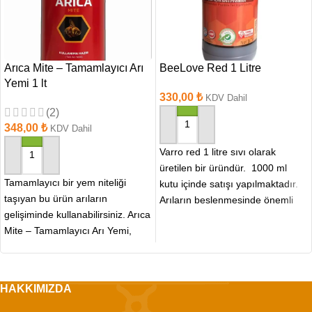
Arıca Mite – Tamamlayıcı Arı
BeeLove Red 1 Litre
Yemi 1 lt
330,00
₺
KDV Dahil
(2)
348,00
₺
KDV Dahil
SEPETE EKLE
Varro red 1 litre sıvı olarak
SEPETE EKLE
üretilen bir üründür. 1000 ml
Tamamlayıcı bir yem niteliği
kutu içinde satışı yapılmaktadır.
taşıyan bu ürün arıların
Arıların beslenmesinde önemli
gelişiminde kullanabilirsiniz. Arıca
katkı sağlamaktadır.
Mite – Tamamlayıcı Arı Yemi,
arıların bağışıklık sistemini
güçlendirerek
HAKKIMIZDA