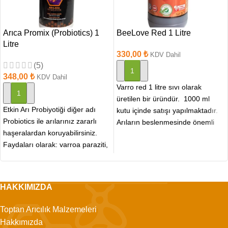
Arıca Promix (Probiotics) 1
BeeLove Red 1 Litre
Litre
330,00
₺
KDV Dahil
(5)
SEPETE EKLE
348,00
₺
KDV Dahil
Varro red 1 litre sıvı olarak
SEPETE EKLE
üretilen bir üründür. 1000 ml
Etkin Arı Probiyotiği diğer adı
kutu içinde satışı yapılmaktadır.
Probiotics ile arılarınız zararlı
Arıların beslenmesinde önemli
haşeralardan koruyabilirsiniz.
katkı sağlamaktadır.
Faydaları olarak: varroa paraziti,
amerikan yavru çürüklüğü,
avrupa yavru
HAKKIMIZDA
Toptan Arıcılık Malzemeleri
Hakkımızda