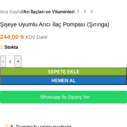
Ana Sayfa
/
Arı İlaçları ve Vitaminleri
Şişeye Uyumlu Arıcı İlaç Pompası (Şırınga)
244,00
₺
KDV Dahil
Stokta
-
+
SEPETE EKLE
HEMEN AL
Whatsapp İle Sipariş Ver
8
Ziyaretçi bu ürünü inceliyor!