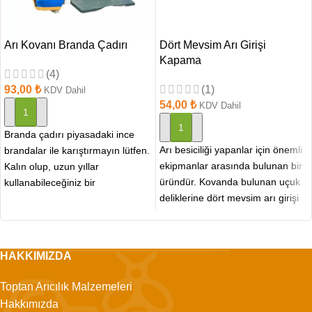
Arı Kovanı Branda Çadırı
Dört Mevsim Arı Girişi
Kapama
(4)
93,00
₺
(1)
KDV Dahil
54,00
₺
KDV Dahil
SEPETE EKLE
SEPETE EKLE
Branda çadırı piyasadaki ince
Arı besiciliği yapanlar için önemli
brandalar ile karıştırmayın lütfen.
ekipmanlar arasında bulunan bir
Kalın olup, uzun yıllar
üründür. Kovanda bulunan uçuk
kullanabileceğiniz bir
deliklerine dört mevsim arı girişi
malzemeden üretilmiştir. Arı
montaj yapılarak
dostu bahçe sahipleri
HAKKIMIZDA
Toptan Arıcılık Malzemeleri
Hakkımızda