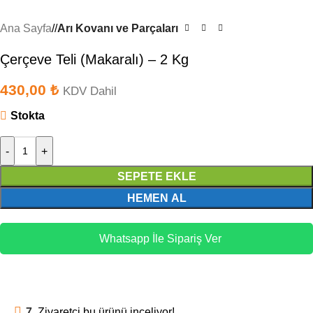
Ana Sayfa
/
Arı Kovanı ve Parçaları
Çerçeve Teli (Makaralı) – 2 Kg
430,00
₺
KDV Dahil
Stokta
-
+
SEPETE EKLE
HEMEN AL
Whatsapp İle Sipariş Ver
7
Ziyaretçi bu ürünü inceliyor!