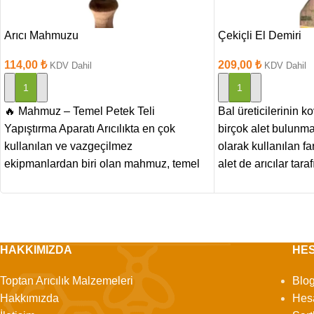
Arıcı Mahmuzu
Çekiçli El Demiri
114,00
₺
209,00
₺
KDV Dahil
KDV Dahil
SEPETE EKLE
SEPETE EKLE
🔥 Mahmuz – Temel Petek Teli
Bal üreticilerinin k
Yapıştırma Aparatı Arıcılıkta en çok
birçok alet bulunma
kullanılan ve vazgeçilmez
olarak kullanılan fa
ekipmanlardan biri olan mahmuz, temel
alet de arıcılar tara
peteğin
kullanılan
HAKKIMIZDA
HE
Toptan Arıcılık Malzemeleri
Blo
Hakkımızda
Hes