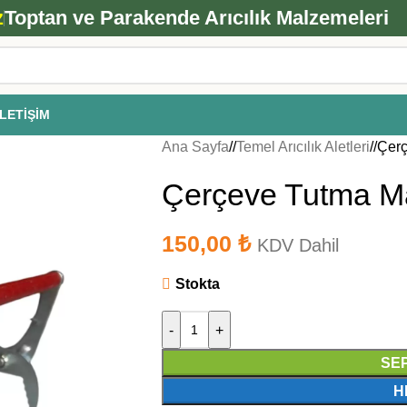
ANA ARI SİPARİŞİ İÇİN TIKLAYIN
z
Toptan ve Parakende Arıcılık Malzemeleri
İLETIŞIM
Ana Sayfa
/
Temel Arıcılık Aletleri
/
Çerç
Çerçeve Tutma Man
150,00
₺
KDV Dahil
Stokta
-
+
SE
H