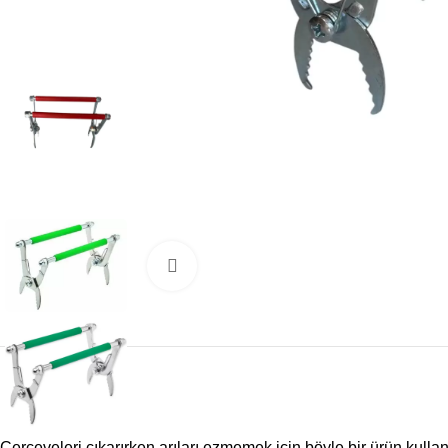
Büyütmek için tıklayın
Çerçeveleri çıkarırken arıları ezmemek için böyle bir ürün kullan