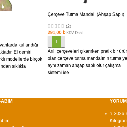
Çerçeve Tutma Mandalı (Ahşap Saplı)
(2)
291,00
₺
KDV Dahil
SEPETE EKLE
ovanlarda kullandığı
Arılı çerçeveleri çıkarırken pratik bir ürü
ktadır. El demiri
olan çerçeve tutma mandalının tutma ye
rklı modellerde birçok
aynı zaman ahşap saplı olur çalışma
fından sıklıkla
sistemi ise
SABIM
YORUM
g
2026 Y
abım
Kilogram