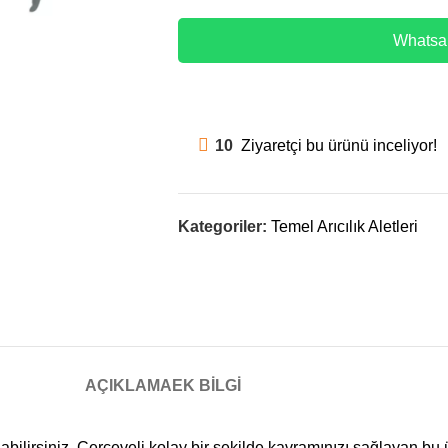
Whatsap
10
Ziyaretçi bu ürünü inceliyor!
Kategoriler:
Temel Arıcılık Aletleri
AÇIKLAMA
EK BILGI
abilirsiniz. Çerçeveli kolay bir şekilde kavramınızı sağlayan bu 