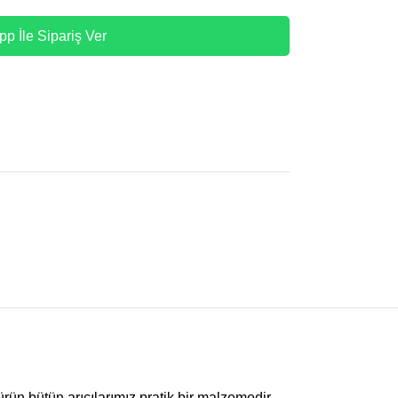
p İle Sipariş Ver
ürün bütün arıcılarımız pratik bir malzemedir.