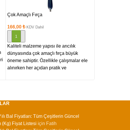
Çok Amaçlı Fırça
Mahmuz Rulo
166,00
₺
114,00
₺
KDV Dahil
KDV Dah
SEPETE EKLE
SEPETE EKLE
Kaliteli malzeme yapısı ile arıcılık
🔧 Mahmuz Rulo
n
dünyasında çok amaçlı fırça büyük
Bağlama Aparatı A
ri
öneme sahiptir. Özellikle çalışmalar ele
adım olan petekl
alınırken her açıdan pratik ve
bağlanması (zım
ekipmanlarla
LAR
ılı Bal Fiyatları: Tüm Çeşitlerin Güncel
 (Kg) Fiyat Listesi
için
Fatih