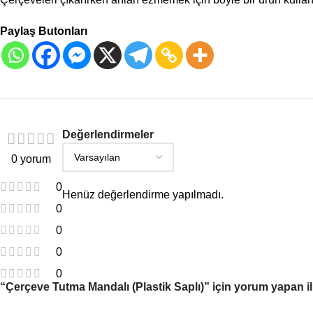
Paylaş Butonları
Değerlendirmeler
0 yorum
0
Henüz değerlendirme yapılmadı.
0
0
0
0
“Çerçeve Tutma Mandalı (Plastik Saplı)” için yorum yapan ilk