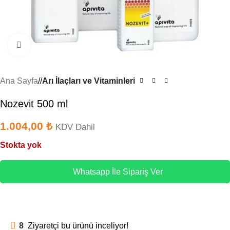
Büyütmek için tıklayın
Ana Sayfa
/
Arı İlaçları ve Vitaminleri
Nozevit 500 ml
1.004,00
₺
KDV Dahil
Stokta yok
Whatsapp İle Sipariş Ver
8
Ziyaretçi bu ürünü inceliyor!