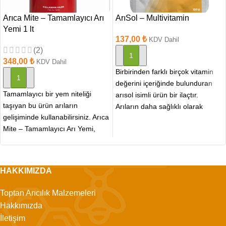
Arıca Mite – Tamamlayıcı Arı
ArıSol – Multivitamin
Yemi 1 lt
137,00
₺
KDV Dahil
(2)
SEPETE EKLE
348,00
₺
KDV Dahil
Birbirinden farklı birçok vitamin
SEPETE EKLE
değerini içeriğinde bulunduran
Tamamlayıcı bir yem niteliği
arısol isimli ürün bir ilaçtır.
taşıyan bu ürün arıların
Arıların daha sağlıklı olarak
gelişiminde kullanabilirsiniz. Arıca
yaşayabilmesini sağlamaktadır.
Mite – Tamamlayıcı Arı Yemi,
Uygun yöntem
arıların bağışıklık sistemini
güçlendirerek
HAKKIMIZDA
Toptan Arıcılık Malzemeleri
Hakkımızda
İletişim