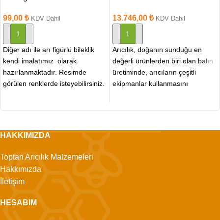
99,00
₺
13.746,00
₺
KDV Dahil
KDV Dahil
SEPETE EKLE
SEPETE EKLE
Diğer adı ile arı figürlü bileklik
Arıcılık, doğanın sunduğu en
kendi imalatımız olarak
değerli ürünlerden biri olan balın
hazırlanmaktadır. Resimde
üretiminde, arıcıların çeşitli
görülen renklerde isteyebilirsiniz.
ekipmanlar kullanmasını
Siyah, mor ve beyaz renkli
gerektirir. Bu ekipmanlar
örgüsü
arasında, arı silkeleme
HAKKIMIZDA
Toptan Arıcılık Malzemeleri
Hakkımızda
İletişim
HESABIM