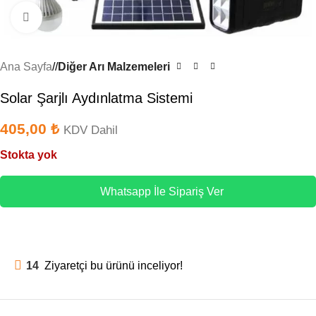
Büyütmek için tıklayın
Ana Sayfa
/
Diğer Arı Malzemeleri
Solar Şarjlı Aydınlatma Sistemi
405,00
₺
KDV Dahil
Stokta yok
Whatsapp İle Sipariş Ver
14
Ziyaretçi bu ürünü inceliyor!