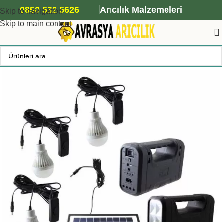
ANA ARI SİPARİŞİ İÇİN TIKLAYIN
0850 532 5626
Arıcılık Malzemeleri
Skip to navigation
Skip to main content