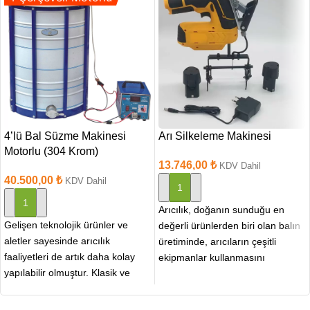
4’lü Bal Süzme Makinesi
Arı Silkeleme Makinesi
Motorlu (304 Krom)
13.746,00
₺
KDV Dahil
40.500,00
₺
KDV Dahil
SEPETE EKLE
SEPETE EKLE
Arıcılık, doğanın sunduğu en
Gelişen teknolojik ürünler ve
değerli ürünlerden biri olan balın
aletler sayesinde arıcılık
üretiminde, arıcıların çeşitli
faaliyetleri de artık daha kolay
ekipmanlar kullanmasını
yapılabilir olmuştur. Klasik ve
gerektirir. Bu ekipmanlar
manuel olarak yapılan hasat
arasında, arı silkeleme